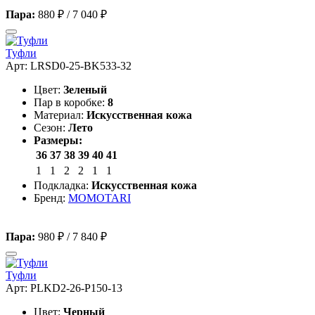
Пара:
880 ₽
/
7 040 ₽
Туфли
Арт: LRSD0-25-BK533-32
Цвет:
Зеленый
Пар в коробке:
8
Материал:
Искусственная кожа
Сезон:
Лето
Размеры:
36
37
38
39
40
41
1
1
2
2
1
1
Подкладка:
Искусственная кожа
Бренд:
MOMOTARI
Пара:
980 ₽
/
7 840 ₽
Туфли
Арт: PLKD2-26-P150-13
Цвет:
Черный