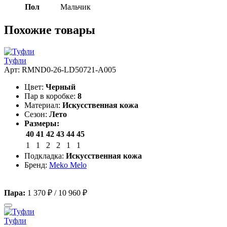
Пол
Мальчик
Похожие товары
Туфли
Арт: RMND0-26-LD50721-A005
Цвет:
Черный
Пар в коробке:
8
Материал:
Искусственная кожа
Сезон:
Лето
Размеры:
40
41
42
43
44
45
1
1
2
2
1
1
Подкладка:
Искусственная кожа
Бренд:
Meko Melo
Пара:
1 370 ₽
/
10 960 ₽
Туфли