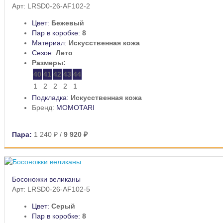
Арт: LRSD0-26-AF102-2
Цвет:
Бежевый
Пар в коробке:
8
Материал:
Искусственная кожа
Сезон:
Лето
Размеры:
40
41
42
43
44
1
2
2
2
1
Подкладка:
Искусственная кожа
Бренд:
MOMOTARI
Пара:
1 240 ₽
/
9 920 ₽
Босоножки великаны
Арт: LRSD0-26-AF102-5
Цвет:
Серый
Пар в коробке:
8