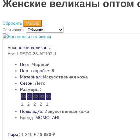
Женские великаны оптом о
Сбросить
Фильтр
Сортировка:
Босоножки великаны
Арт: LRSD0-26-AF102-1
Цвет:
Черный
Пар в коробке:
8
Материал:
Искусственная кожа
Сезон:
Лето
Размеры:
40
41
42
43
44
1
2
2
2
1
Подкладка:
Искусственная кожа
Бренд:
MOMOTARI
Пара:
1 240 ₽
/
9 920 ₽