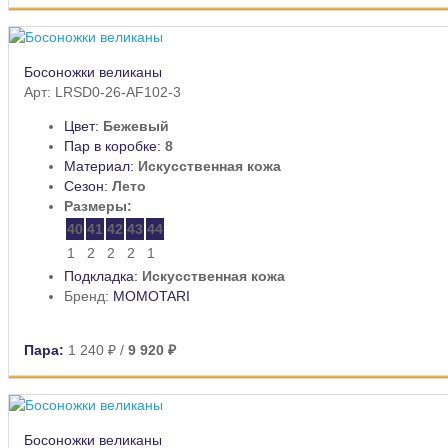
Босоножки великаны
Арт: LRSD0-26-AF102-3
Цвет:
Бежевый
Пар в коробке:
8
Материал:
Искусственная кожа
Сезон:
Лето
Размеры:
40
41
42
43
44
1
2
2
2
1
Подкладка:
Искусственная кожа
Бренд:
MOMOTARI
Пара:
1 240 ₽
/
9 920 ₽
Босоножки великаны