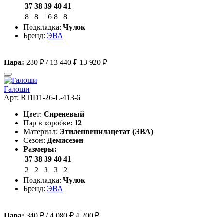
37
38
39
40
41
8
8
16
8
8
Подкладка:
Чулок
Бренд:
ЭВА
Пара:
280 ₽
/
13 440 ₽
13 920 ₽
Галоши
Арт: RTID1-26-L-413-6
Цвет:
Сиреневый
Пар в коробке:
12
Материал:
Этиленвинилацетат (ЭВА)
Сезон:
Демисезон
Размеры:
37
38
39
40
41
2
2
3
3
2
Подкладка:
Чулок
Бренд:
ЭВА
Пара:
340 ₽
/
4 080 ₽
4 200 ₽