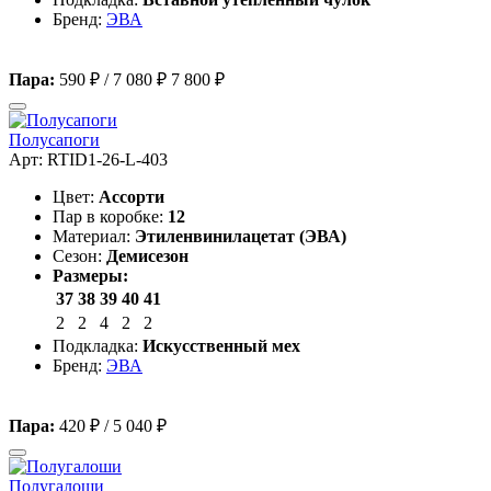
Бренд:
ЭВА
Пара:
590 ₽
/
7 080 ₽
7 800 ₽
Полусапоги
Арт: RTID1-26-L-403
Цвет:
Ассорти
Пар в коробке:
12
Материал:
Этиленвинилацетат (ЭВА)
Сезон:
Демисезон
Размеры:
37
38
39
40
41
2
2
4
2
2
Подкладка:
Искусственный мех
Бренд:
ЭВА
Пара:
420 ₽
/
5 040 ₽
Полугалоши