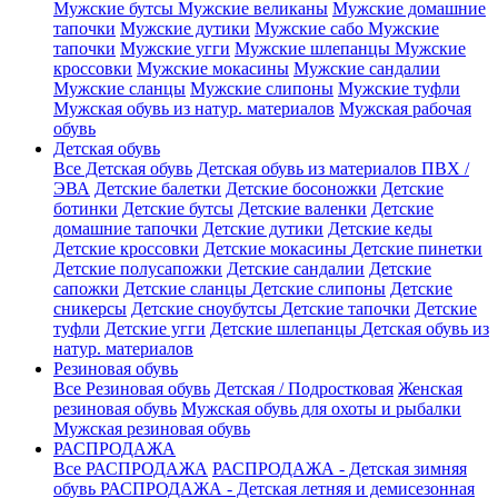
Мужские бутсы
Мужские великаны
Мужские домашние
тапочки
Мужские дутики
Мужские сабо
Мужские
тапочки
Мужские угги
Мужские шлепанцы
Мужские
кроссовки
Мужские мокасины
Мужские сандалии
Мужские сланцы
Мужские слипоны
Мужские туфли
Мужская обувь из натур. материалов
Мужская рабочая
обувь
Детская обувь
Все Детская обувь
Детская обувь из материалов ПВХ /
ЭВА
Детские балетки
Детские босоножки
Детские
ботинки
Детские бутсы
Детские валенки
Детские
домашние тапочки
Детские дутики
Детские кеды
Детские кроссовки
Детские мокасины
Детские пинетки
Детские полусапожки
Детские сандалии
Детские
сапожки
Детские сланцы
Детские слипоны
Детские
сникерсы
Детские сноубутсы
Детские тапочки
Детские
туфли
Детские угги
Детские шлепанцы
Детская обувь из
натур. материалов
Резиновая обувь
Все Резиновая обувь
Детская / Подростковая
Женская
резиновая обувь
Мужская обувь для охоты и рыбалки
Мужская резиновая обувь
РАСПРОДАЖА
Все РАСПРОДАЖА
РАСПРОДАЖА - Детская зимняя
обувь
РАСПРОДАЖА - Детская летняя и демисезонная