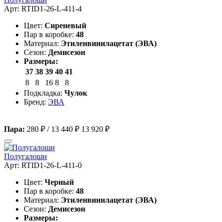
Арт: RTID1-26-L-411-4
Цвет:
Сиреневый
Пар в коробке:
48
Материал:
Этиленвинилацетат (ЭВА)
Сезон:
Демисезон
Размеры:
37
38
39
40
41
8
8
16
8
8
Подкладка:
Чулок
Бренд:
ЭВА
Пара:
280 ₽
/
13 440 ₽
13 920 ₽
Полугалоши
Арт: RTID1-26-L-411-0
Цвет:
Черный
Пар в коробке:
48
Материал:
Этиленвинилацетат (ЭВА)
Сезон:
Демисезон
Размеры: