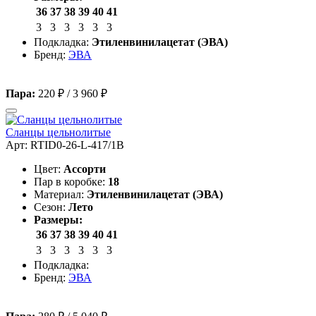
36
37
38
39
40
41
3
3
3
3
3
3
Подкладка:
Этиленвинилацетат (ЭВА)
Бренд:
ЭВА
Пара:
220 ₽
/
3 960 ₽
Сланцы цельнолитые
Арт: RTID0-26-L-417/1B
Цвет:
Ассорти
Пар в коробке:
18
Материал:
Этиленвинилацетат (ЭВА)
Сезон:
Лето
Размеры:
36
37
38
39
40
41
3
3
3
3
3
3
Подкладка:
Бренд:
ЭВА