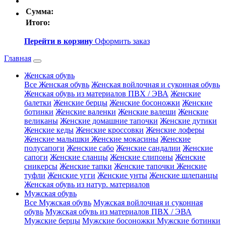
Сумма:
Итого:
Перейти в корзину
Оформить заказ
Главная
Женская обувь
Все Женская обувь
Женская войлочная и суконная обувь
Женская обувь из материалов ПВХ / ЭВА
Женские
балетки
Женские берцы
Женские босоножки
Женские
ботинки
Женские валенки
Женские валеши
Женские
великаны
Женские домашние тапочки
Женские дутики
Женские кеды
Женские кроссовки
Женские лоферы
Женские малышки
Женские мокасины
Женские
полусапоги
Женские сабо
Женские сандалии
Женские
сапоги
Женские сланцы
Женские слипоны
Женские
сникерсы
Женские тапки
Женские тапочки
Женские
туфли
Женские угги
Женские унты
Женские шлепанцы
Женская обувь из натур. материалов
Мужская обувь
Все Мужская обувь
Мужская войлочная и суконная
обувь
Мужская обувь из материалов ПВХ / ЭВА
Мужские берцы
Мужские босоножки
Мужские ботинки