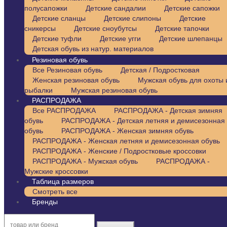
полусапожки
Детские сандалии
Детские сапожки
Детские сланцы
Детские слипоны
Детские
сникерсы
Детские сноубутсы
Детские тапочки
Детские туфли
Детские угги
Детские шлепанцы
Детская обувь из натур. материалов
Резиновая обувь
Все Резиновая обувь
Детская / Подростковая
Женская резиновая обувь
Мужская обувь для охоты 
рыбалки
Мужская резиновая обувь
РАСПРОДАЖА
Все РАСПРОДАЖА
РАСПРОДАЖА - Детская зимняя
обувь
РАСПРОДАЖА - Детская летняя и демисезонная
обувь
РАСПРОДАЖА - Женская зимняя обувь
РАСПРОДАЖА - Женская летняя и демисезонная обувь
РАСПРОДАЖА - Женские / Подростковые кроссовки
РАСПРОДАЖА - Мужская обувь
РАСПРОДАЖА -
Мужские кроссовки
Таблица размеров
Смотреть все
Бренды