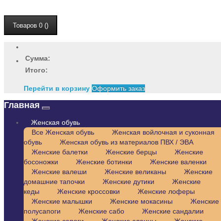
Товаров 0 ()
Сумма:
Итого:
Перейти в корзину
Оформить заказ
Главная
Женская обувь
Все Женская обувь
Женская войлочная и суконная
обувь
Женская обувь из материалов ПВХ / ЭВА
Женские балетки
Женские берцы
Женские
босоножки
Женские ботинки
Женские валенки
Женские валеши
Женские великаны
Женские
домашние тапочки
Женские дутики
Женские
кеды
Женские кроссовки
Женские лоферы
Женские малышки
Женские мокасины
Женские
полусапоги
Женские сабо
Женские сандалии