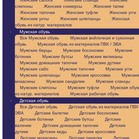
Женские сапоги
Женские сланцы
Женские
слипоны
Женские сникерсы
Женские тапки
Женские тапочки
Женские туфли
Женские угги
Женские унты
Женские шлепанцы
Женская
обувь из натур. материалов
Мужская обувь
Все Мужская обувь
Мужская войлочная и суконная
обувь
Мужская обувь из материалов ПВХ / ЭВА
Мужские берцы
Мужские босоножки
Мужские
ботинки
Мужские бутсы
Мужские великаны
Мужские домашние тапочки
Мужские дутики
Мужские сабо
Мужские тапочки
Мужские угги
Мужские шлепанцы
Мужские кроссовки
Мужски
мокасины
Мужские сандалии
Мужские сланцы
Мужские слипоны
Мужские туфли
Мужская обув
из натур. материалов
Мужская рабочая обувь
Детская обувь
Все Детская обувь
Детская обувь из материалов ПВХ 
ЭВА
Детские балетки
Детские босоножки
Детские ботинки
Детские бутсы
Детские
валенки
Детские домашние тапочки
Детские
дутики
Детские кеды
Детские кроссовки
Детские мокасины
Детские пинетки
Детские