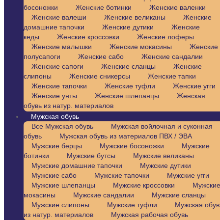
босоножки
Женские ботинки
Женские валенки
Женские валеши
Женские великаны
Женские
домашние тапочки
Женские дутики
Женские
кеды
Женские кроссовки
Женские лоферы
Женские малышки
Женские мокасины
Женские
полусапоги
Женские сабо
Женские сандалии
Женские сапоги
Женские сланцы
Женские
слипоны
Женские сникерсы
Женские тапки
Женские тапочки
Женские туфли
Женские угги
Женские унты
Женские шлепанцы
Женская
обувь из натур. материалов
Мужская обувь
Все Мужская обувь
Мужская войлочная и суконная
обувь
Мужская обувь из материалов ПВХ / ЭВА
Мужские берцы
Мужские босоножки
Мужские
ботинки
Мужские бутсы
Мужские великаны
Мужские домашние тапочки
Мужские дутики
Мужские сабо
Мужские тапочки
Мужские угги
Мужские шлепанцы
Мужские кроссовки
Мужски
мокасины
Мужские сандалии
Мужские сланцы
Мужские слипоны
Мужские туфли
Мужская обув
из натур. материалов
Мужская рабочая обувь