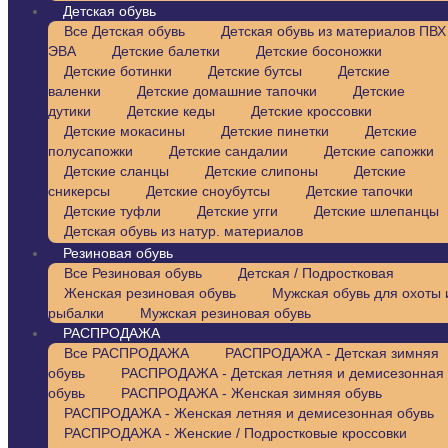
Детская обувь
Все Детская обувь
Детская обувь из материалов ПВХ 
ЭВА
Детские балетки
Детские босоножки
Детские ботинки
Детские бутсы
Детские
валенки
Детские домашние тапочки
Детские
дутики
Детские кеды
Детские кроссовки
Детские мокасины
Детские пинетки
Детские
полусапожки
Детские сандалии
Детские сапожки
Детские сланцы
Детские слипоны
Детские
сникерсы
Детские сноубутсы
Детские тапочки
Детские туфли
Детские угги
Детские шлепанцы
Детская обувь из натур. материалов
Резиновая обувь
Все Резиновая обувь
Детская / Подростковая
Женская резиновая обувь
Мужская обувь для охоты 
рыбалки
Мужская резиновая обувь
РАСПРОДАЖА
Все РАСПРОДАЖА
РАСПРОДАЖА - Детская зимняя
обувь
РАСПРОДАЖА - Детская летняя и демисезонная
обувь
РАСПРОДАЖА - Женская зимняя обувь
РАСПРОДАЖА - Женская летняя и демисезонная обувь
РАСПРОДАЖА - Женские / Подростковые кроссовки