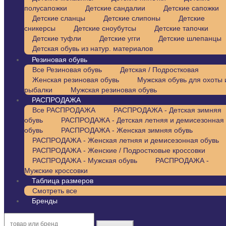
полусапожки
Детские сандалии
Детские сапожки
Детские сланцы
Детские слипоны
Детские
сникерсы
Детские сноубутсы
Детские тапочки
Детские туфли
Детские угги
Детские шлепанцы
Детская обувь из натур. материалов
Резиновая обувь
Все Резиновая обувь
Детская / Подростковая
Женская резиновая обувь
Мужская обувь для охоты 
рыбалки
Мужская резиновая обувь
РАСПРОДАЖА
Все РАСПРОДАЖА
РАСПРОДАЖА - Детская зимняя
обувь
РАСПРОДАЖА - Детская летняя и демисезонная
обувь
РАСПРОДАЖА - Женская зимняя обувь
РАСПРОДАЖА - Женская летняя и демисезонная обувь
РАСПРОДАЖА - Женские / Подростковые кроссовки
РАСПРОДАЖА - Мужская обувь
РАСПРОДАЖА -
Мужские кроссовки
Таблица размеров
Смотреть все
Бренды