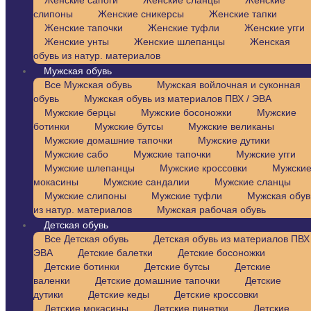
Женские сапоги
Женские сланцы
Женские
слипоны
Женские сникерсы
Женские тапки
Женские тапочки
Женские туфли
Женские угги
Женские унты
Женские шлепанцы
Женская
обувь из натур. материалов
Мужская обувь
Все Мужская обувь
Мужская войлочная и суконная
обувь
Мужская обувь из материалов ПВХ / ЭВА
Мужские берцы
Мужские босоножки
Мужские
ботинки
Мужские бутсы
Мужские великаны
Мужские домашние тапочки
Мужские дутики
Мужские сабо
Мужские тапочки
Мужские угги
Мужские шлепанцы
Мужские кроссовки
Мужски
мокасины
Мужские сандалии
Мужские сланцы
Мужские слипоны
Мужские туфли
Мужская обув
из натур. материалов
Мужская рабочая обувь
Детская обувь
Все Детская обувь
Детская обувь из материалов ПВХ 
ЭВА
Детские балетки
Детские босоножки
Детские ботинки
Детские бутсы
Детские
валенки
Детские домашние тапочки
Детские
дутики
Детские кеды
Детские кроссовки
Детские мокасины
Детские пинетки
Детские