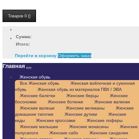
Товаров 0 ()
Сумма:
Итого:
Перейти в корзину
Оформить заказ
Главная
Женская обувь
Все Женская обувь
Женская войлочная и суконная
обувь
Женская обувь из материалов ПВХ / ЭВА
Женские балетки
Женские берцы
Женские
босоножки
Женские ботинки
Женские валенки
Женские валеши
Женские великаны
Женские
домашние тапочки
Женские дутики
Женские
кеды
Женские кроссовки
Женские лоферы
Женские малышки
Женские мокасины
Женские
полусапоги
Женские сабо
Женские сандалии