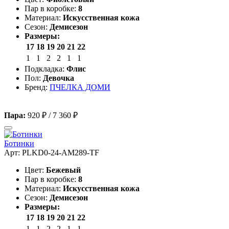
Пар в коробке:
8
Материал:
Искусственная кожа
Сезон:
Демисезон
Размеры:
17
18
19
20
21
22
1
1
2
2
1
1
Подкладка:
Флис
Пол:
Девочка
Бренд:
ПЧЕЛКА ДОМИ
Пара:
920 ₽
/
7 360 ₽
Ботинки
Арт: PLKD0-24-AM289-TF
Цвет:
Бежевый
Пар в коробке:
8
Материал:
Искусственная кожа
Сезон:
Демисезон
Размеры:
17
18
19
20
21
22
1
1
2
2
1
1