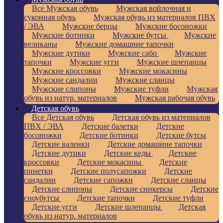
Все Мужская обувь
Мужская войлочная и
суконная обувь
Мужская обувь из материалов ПВХ
/ ЭВА
Мужские берцы
Мужские босоножки
Мужские ботинки
Мужские бутсы
Мужские
великаны
Мужские домашние тапочки
Мужские дутики
Мужские сабо
Мужские
тапочки
Мужские угги
Мужские шлепанцы
Мужские кроссовки
Мужские мокасины
Мужские сандалии
Мужские сланцы
Мужские слипоны
Мужские туфли
Мужская
обувь из натур. материалов
Мужская рабочая обувь
Детская обувь
Все Детская обувь
Детская обувь из материалов
ПВХ / ЭВА
Детские балетки
Детские
босоножки
Детские ботинки
Детские бутсы
Детские валенки
Детские домашние тапочки
Детские дутики
Детские кеды
Детские
кроссовки
Детские мокасины
Детские
пинетки
Детские полусапожки
Детские
сандалии
Детские сапожки
Детские сланцы
Детские слипоны
Детские сникерсы
Детские
сноубутсы
Детские тапочки
Детские туфли
Детские угги
Детские шлепанцы
Детская
обувь из натур. материалов