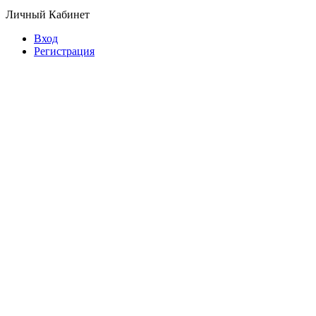
Личный Кабинет
Вход
Регистрация
© Copyright 2026 Планета обуви.
Обувь оптом от производителя.
Предложение не является публичной офертой.
Копирование информации преследуется по закону.
Заказать звонок
630039, г. Новосибирск, ул. Воинская, 133
+7-913-384-80-62
zakaz@planet-shoes.ru
Перезвонит специалист
Я принимаю условия
политики конфиденциальности