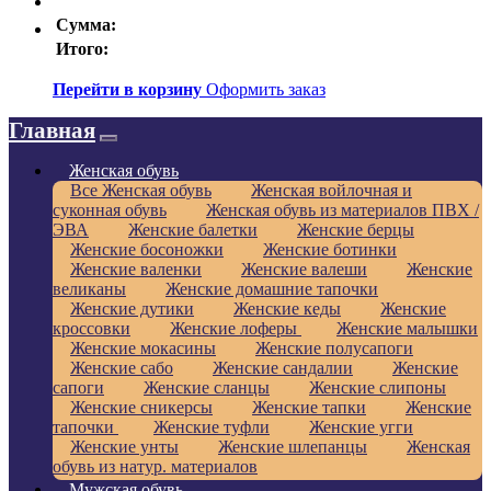
Сумма:
Итого:
Перейти в корзину
Оформить заказ
Главная
Женская обувь
Все Женская обувь
Женская войлочная и
суконная обувь
Женская обувь из материалов ПВХ /
ЭВА
Женские балетки
Женские берцы
Женские босоножки
Женские ботинки
Женские валенки
Женские валеши
Женские
великаны
Женские домашние тапочки
Женские дутики
Женские кеды
Женские
кроссовки
Женские лоферы
Женские малышки
Женские мокасины
Женские полусапоги
Женские сабо
Женские сандалии
Женские
сапоги
Женские сланцы
Женские слипоны
Женские сникерсы
Женские тапки
Женские
тапочки
Женские туфли
Женские угги
Женские унты
Женские шлепанцы
Женская
обувь из натур. материалов
Мужская обувь