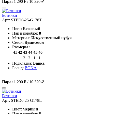
Пара:
1 290 ₽
/
10 320 ₽
Ботинки
Арт: STED0-25-G178T
Цвет:
Бежевый
Пар в коробке:
8
Материал:
Искусственный нубук
Сезон:
Демисезон
Размеры:
41
42
43
44
45
46
1
1
2
2
1
1
Подкладка:
Байка
Бренд:
BONA
Пара:
1 290 ₽
/
10 320 ₽
Ботинки
Арт: STED0-25-G178L
Цвет:
Черный
Пар в коробке:
8