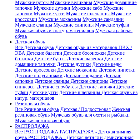
Мужские бутсы
Мужские великаны
Мужские домашние
тапочки
Мужские дутики
Мужские сабо
Мужские
тапочки
Мужские угги
Мужские шлепанцы
Мужские
кроссовки
Мужские мокасины
Мужские сандалии
Мужские сланцы
Мужские слипоны
Мужские туфли
Мужская обувь из натур. материалов
Мужская рабочая
обувь
Детская обувь
Все Детская обувь
Детская обувь из материалов ПВХ /
ЭВА
Детские балетки
Детские босоножки
Детские
ботинки
Детские бутсы
Детские валенки
Детские
домашние тапочки
Детские дутики
Детские кеды
Детские кроссовки
Детские мокасины
Детские пинетки
Детские полусапожки
Детские сандалии
Детские
сапожки
Детские сланцы
Детские слипоны
Детские
сникерсы
Детские сноубутсы
Детские тапочки
Детские
туфли
Детские угги
Детские шлепанцы
Детская обувь из
натур. материалов
Резиновая обувь
Все Резиновая обувь
Детская / Подростковая
Женская
резиновая обувь
Мужская обувь для охоты и рыбалки
Мужская резиновая обувь
РАСПРОДАЖА
Все РАСПРОДАЖА
РАСПРОДАЖА - Детская зимняя
обувь
РАСПРОДАЖА - Детская летняя и демисезонная