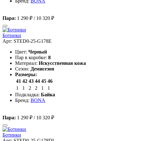
Бренд:
BONA
Пара:
1 290 ₽
/
10 320 ₽
Ботинки
Арт: STED0-25-G178E
Цвет:
Черный
Пар в коробке:
8
Материал:
Искусственная кожа
Сезон:
Демисезон
Размеры:
41
42
43
44
45
46
1
1
2
2
1
1
Подкладка:
Байка
Бренд:
BONA
Пара:
1 290 ₽
/
10 320 ₽
Ботинки
Арт: STED0-25-G178DI