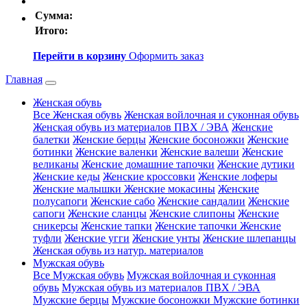
Сумма:
Итого:
Перейти в корзину
Оформить заказ
Главная
Женская обувь
Все Женская обувь
Женская войлочная и суконная обувь
Женская обувь из материалов ПВХ / ЭВА
Женские
балетки
Женские берцы
Женские босоножки
Женские
ботинки
Женские валенки
Женские валеши
Женские
великаны
Женские домашние тапочки
Женские дутики
Женские кеды
Женские кроссовки
Женские лоферы
Женские малышки
Женские мокасины
Женские
полусапоги
Женские сабо
Женские сандалии
Женские
сапоги
Женские сланцы
Женские слипоны
Женские
сникерсы
Женские тапки
Женские тапочки
Женские
туфли
Женские угги
Женские унты
Женские шлепанцы
Женская обувь из натур. материалов
Мужская обувь
Все Мужская обувь
Мужская войлочная и суконная
обувь
Мужская обувь из материалов ПВХ / ЭВА
Мужские берцы
Мужские босоножки
Мужские ботинки