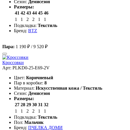
Сезон:
Демисезон
Размеры:
41
42
43
44
45
46
1
1
2
2
1
1
Подкладка:
Текстиль
Бренд:
BTZ
Пара:
1 190 ₽
/
9 520 ₽
Кроссовки
Арт: PLKD0-25-E69-2V
Цвет:
Коричневый
Пар в коробке:
8
Материал:
Искусственная кожа / Текстиль
Сезон:
Демисезон
Размеры:
27
28
29
30
31
32
1
1
2
2
1
1
Подкладка:
Текстиль
Пол:
Мальчик
Бренд:
ПЧЕЛКА ДОМИ