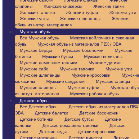
Женские сапоги
Женские сланцы
Женские
слипоны
Женские сникерсы
Женские тапки
Женские тапочки
Женские туфли
Женские угги
Женские унты
Женские шлепанцы
Женская
обувь из натур. материалов
Мужская обувь
Все Мужская обувь
Мужская войлочная и суконная
обувь
Мужская обувь из материалов ПВХ / ЭВА
Мужские берцы
Мужские босоножки
Мужские
ботинки
Мужские бутсы
Мужские великаны
Мужские домашние тапочки
Мужские дутики
Мужские сабо
Мужские тапочки
Мужские угги
Мужские шлепанцы
Мужские кроссовки
Мужски
мокасины
Мужские сандалии
Мужские сланцы
Мужские слипоны
Мужские туфли
Мужская обув
из натур. материалов
Мужская рабочая обувь
Детская обувь
Все Детская обувь
Детская обувь из материалов ПВХ 
ЭВА
Детские балетки
Детские босоножки
Детские ботинки
Детские бутсы
Детские
валенки
Детские домашние тапочки
Детские
дутики
Детские кеды
Детские кроссовки
Детские мокасины
Детские пинетки
Детские