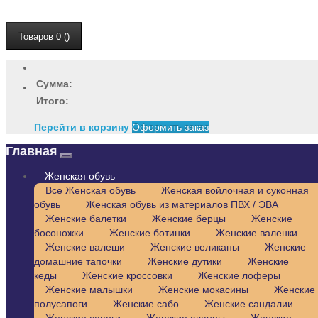
Товаров 0 ()
Сумма:
Итого:
Перейти в корзину
Оформить заказ
Главная
Женская обувь
Все Женская обувь
Женская войлочная и суконная
обувь
Женская обувь из материалов ПВХ / ЭВА
Женские балетки
Женские берцы
Женские
босоножки
Женские ботинки
Женские валенки
Женские валеши
Женские великаны
Женские
домашние тапочки
Женские дутики
Женские
кеды
Женские кроссовки
Женские лоферы
Женские малышки
Женские мокасины
Женские
полусапоги
Женские сабо
Женские сандалии