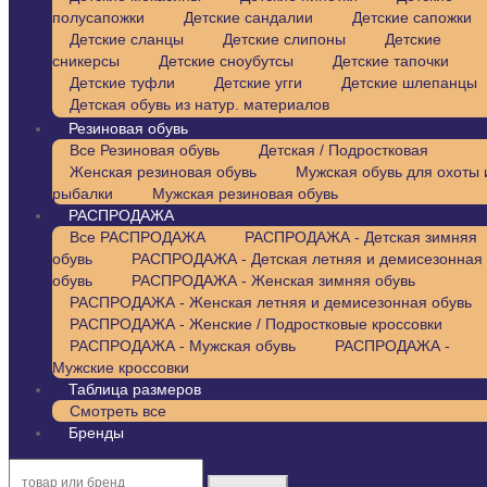
полусапожки
Детские сандалии
Детские сапожки
Детские сланцы
Детские слипоны
Детские
сникерсы
Детские сноубутсы
Детские тапочки
Детские туфли
Детские угги
Детские шлепанцы
Детская обувь из натур. материалов
Резиновая обувь
Все Резиновая обувь
Детская / Подростковая
Женская резиновая обувь
Мужская обувь для охоты 
рыбалки
Мужская резиновая обувь
РАСПРОДАЖА
Все РАСПРОДАЖА
РАСПРОДАЖА - Детская зимняя
обувь
РАСПРОДАЖА - Детская летняя и демисезонная
обувь
РАСПРОДАЖА - Женская зимняя обувь
РАСПРОДАЖА - Женская летняя и демисезонная обувь
РАСПРОДАЖА - Женские / Подростковые кроссовки
РАСПРОДАЖА - Мужская обувь
РАСПРОДАЖА -
Мужские кроссовки
Таблица размеров
Смотреть все
Бренды