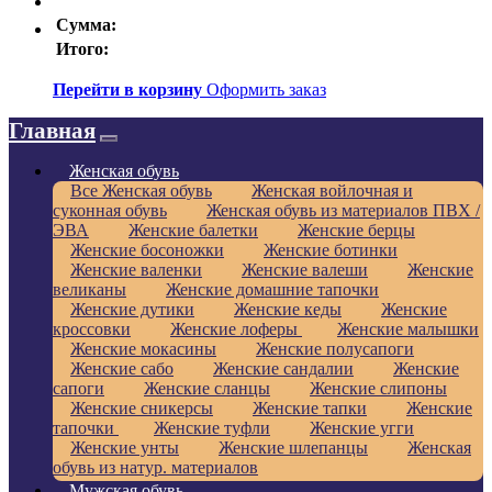
Сумма:
Итого:
Перейти в корзину
Оформить заказ
Главная
Женская обувь
Все Женская обувь
Женская войлочная и
суконная обувь
Женская обувь из материалов ПВХ /
ЭВА
Женские балетки
Женские берцы
Женские босоножки
Женские ботинки
Женские валенки
Женские валеши
Женские
великаны
Женские домашние тапочки
Женские дутики
Женские кеды
Женские
кроссовки
Женские лоферы
Женские малышки
Женские мокасины
Женские полусапоги
Женские сабо
Женские сандалии
Женские
сапоги
Женские сланцы
Женские слипоны
Женские сникерсы
Женские тапки
Женские
тапочки
Женские туфли
Женские угги
Женские унты
Женские шлепанцы
Женская
обувь из натур. материалов
Мужская обувь