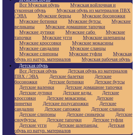
Все Мужская обувь
Мужская войлочная и
суконная обувь
Мужская обувь из материалов ПВХ
/ ЭВА
Мужские берцы
Мужские босоножки
Мужские ботинки
Мужские бутсы
Мужские
великаны
Мужские домашние тапочки
Мужские дутики
Мужские сабо
Мужские
тапочки
Мужские угги
Мужские шлепанцы
Мужские кроссовки
Мужские мокасины
Мужские сандалии
Мужские сланцы
Мужские слипоны
Мужские туфли
Мужская
обувь из натур. материалов
Мужская рабочая обувь
Детская обувь
Все Детская обувь
Детская обувь из материалов
ПВХ / ЭВА
Детские балетки
Детские
босоножки
Детские ботинки
Детские бутсы
Детские валенки
Детские домашние тапочки
Детские дутики
Детские кеды
Детские
кроссовки
Детские мокасины
Детские
пинетки
Детские полусапожки
Детские
сандалии
Детские сапожки
Детские сланцы
Детские слипоны
Детские сникерсы
Детские
сноубутсы
Детские тапочки
Детские туфли
Детские угги
Детские шлепанцы
Детская
обувь из натур. материалов