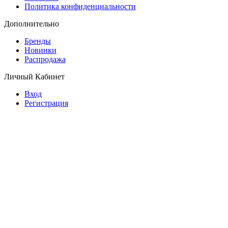
Политика конфиденциальности
Дополнительно
Бренды
Новинки
Распродажа
Личный Кабинет
Вход
Регистрация
© Copyright 2026 Планета обуви.
Обувь оптом от производителя.
Предложение не является публичной офертой.
Копирование информации преследуется по закону.
Заказать звонок
630039, г. Новосибирск, ул. Воинская, 133
+7-913-384-80-62
zakaz@planet-shoes.ru