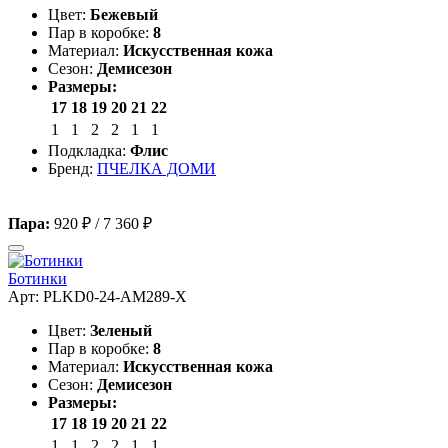
Цвет:
Бежевый
Пар в коробке:
8
Материал:
Искусственная кожа
Сезон:
Демисезон
Размеры:
17
18
19
20
21
22
1
1
2
2
1
1
Подкладка:
Флис
Бренд:
ПЧЕЛКА ДОМИ
Пара:
920 ₽
/
7 360 ₽
Ботинки
Арт: PLKD0-24-AM289-X
Цвет:
Зеленый
Пар в коробке:
8
Материал:
Искусственная кожа
Сезон:
Демисезон
Размеры:
17
18
19
20
21
22
1
1
2
2
1
1