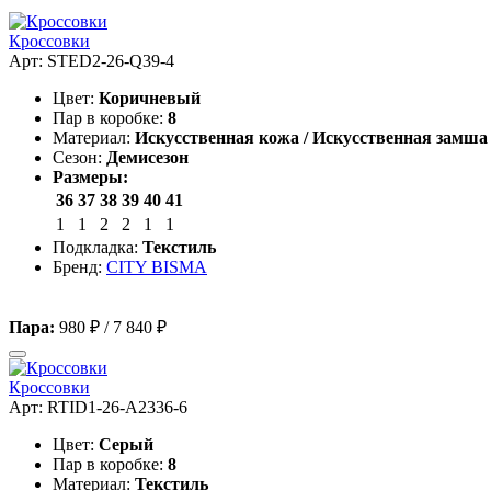
Кроссовки
Арт: STED2-26-Q39-4
Цвет:
Коричневый
Пар в коробке:
8
Материал:
Искусственная кожа / Искусственная замша
Сезон:
Демисезон
Размеры:
36
37
38
39
40
41
1
1
2
2
1
1
Подкладка:
Текстиль
Бренд:
CITY BISMA
Пара:
980 ₽
/
7 840 ₽
Кроссовки
Арт: RTID1-26-A2336-6
Цвет:
Серый
Пар в коробке:
8
Материал:
Текстиль