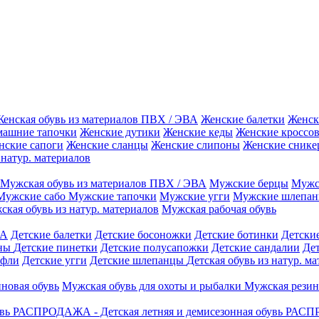
енская обувь из материалов ПВХ / ЭВА
Женские балетки
Женск
машние тапочки
Женские дутики
Женские кеды
Женские кроссо
нские сапоги
Женские сланцы
Женские слипоны
Женские снике
 натур. материалов
Мужская обувь из материалов ПВХ / ЭВА
Мужские берцы
Мужс
Мужские сабо
Мужские тапочки
Мужские угги
Мужские шлепа
кая обувь из натур. материалов
Мужская рабочая обувь
ВА
Детские балетки
Детские босоножки
Детские ботинки
Детски
ины
Детские пинетки
Детские полусапожки
Детские сандалии
Де
уфли
Детские угги
Детские шлепанцы
Детская обувь из натур. м
иновая обувь
Мужская обувь для охоты и рыбалки
Мужская резин
увь
РАСПРОДАЖА - Детская летняя и демисезонная обувь
РАСПР