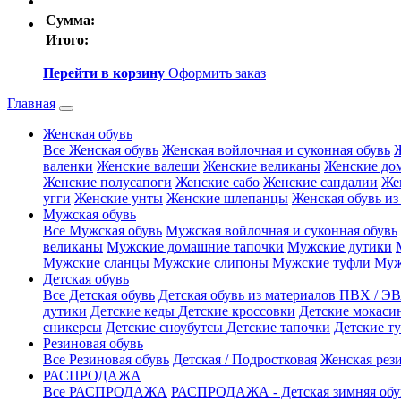
Сумма:
Итого:
Перейти в корзину
Оформить заказ
Главная
Женская обувь
Все Женская обувь
Женская войлочная и суконная обувь
Ж
валенки
Женские валеши
Женские великаны
Женские до
Женские полусапоги
Женские сабо
Женские сандалии
Же
угги
Женские унты
Женские шлепанцы
Женская обувь из
Мужская обувь
Все Мужская обувь
Мужская войлочная и суконная обувь
великаны
Мужские домашние тапочки
Мужские дутики
Мужские сланцы
Мужские слипоны
Мужские туфли
Мужс
Детская обувь
Все Детская обувь
Детская обувь из материалов ПВХ / Э
дутики
Детские кеды
Детские кроссовки
Детские мокас
сникерсы
Детские сноубутсы
Детские тапочки
Детские т
Резиновая обувь
Все Резиновая обувь
Детская / Подростковая
Женская рез
РАСПРОДАЖА
Все РАСПРОДАЖА
РАСПРОДАЖА - Детская зимняя об