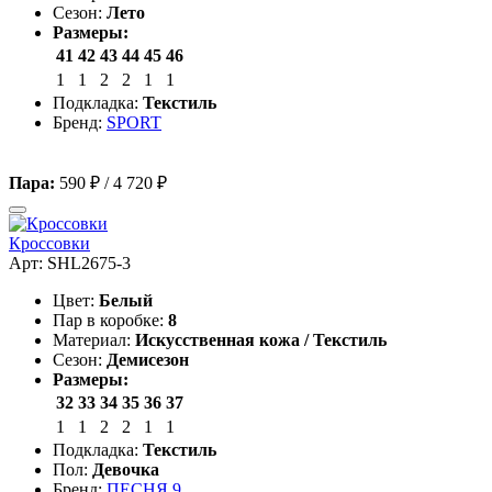
Сезон:
Лето
Размеры:
41
42
43
44
45
46
1
1
2
2
1
1
Подкладка:
Текстиль
Бренд:
SPORT
Пара:
590 ₽
/
4 720 ₽
Кроссовки
Арт: SHL2675-3
Цвет:
Белый
Пар в коробке:
8
Материал:
Искусственная кожа / Текстиль
Сезон:
Демисезон
Размеры:
32
33
34
35
36
37
1
1
2
2
1
1
Подкладка:
Текстиль
Пол:
Девочка
Бренд:
ПЕСНЯ 9