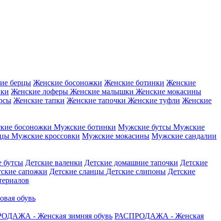
ие берцы
Женские босоножки
Женские ботинки
Женские
вки
Женские лоферы
Женские малышки
Женские мокасины
рсы
Женские тапки
Женские тапочки
Женские туфли
Женские
кие босоножки
Мужские ботинки
Мужские бутсы
Мужские
нцы
Мужские кроссовки
Мужские мокасины
Мужские сандалии
е бутсы
Детские валенки
Детские домашние тапочки
Детские
тские сапожки
Детские сланцы
Детские слипоны
Детские
атериалов
овая обувь
ОДАЖА - Женская зимняя обувь
РАСПРОДАЖА - Женская