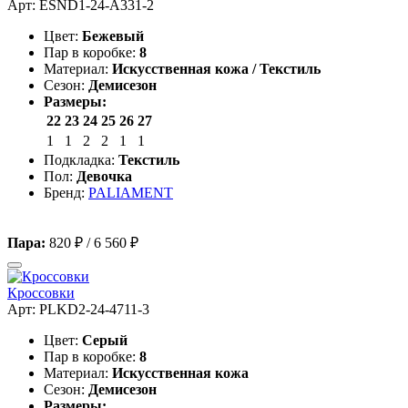
Арт: ESND1-24-A331-2
Цвет:
Бежевый
Пар в коробке:
8
Материал:
Искусственная кожа / Текстиль
Сезон:
Демисезон
Размеры:
22
23
24
25
26
27
1
1
2
2
1
1
Подкладка:
Текстиль
Пол:
Девочка
Бренд:
PALIAMENT
Пара:
820 ₽
/
6 560 ₽
Кроссовки
Арт: PLKD2-24-4711-3
Цвет:
Серый
Пар в коробке:
8
Материал:
Искусственная кожа
Сезон:
Демисезон
Размеры: