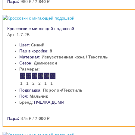
Пара:
980 ₽
/
7 840 ₽
Кроссовки с мигающей подошвой
Арт: 1-7-2B
Цвет:
Синий
Пар в коробке:
8
Материал:
Искусственная кожа / Текстиль
Сезон:
Демисезон
Размеры:
26
27
28
29
30
31
1
1
2
2
1
1
Подкладка:
Поролон/Текстиль
Пол:
Мальчик
Бренд:
ПЧЕЛКА ДОМИ
Пара:
875 ₽
/
7 000 ₽