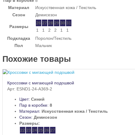
Пар в коробке
8
Материал
Искусственная кожа / Текстиль
Сезон
Демисезон
26
27
28
29
30
31
Размеры
1
1
2
2
1
1
Подкладка
Поролон/Текстиль
Пол
Мальчик
Похожие товары
Кроссовки с мигающей подошвой
Арт: ESND1-24-A369-2
Цвет:
Синий
Пар в коробке:
8
Материал:
Искусственная кожа / Текстиль
Сезон:
Демисезон
Размеры:
22
23
24
25
26
27