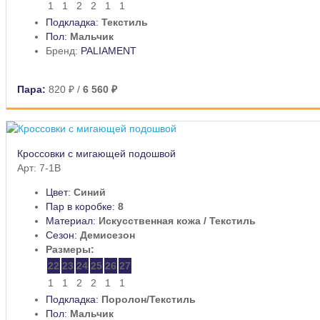
1
1
2
2
1
1
Подкладка:
Текстиль
Пол:
Мальчик
Бренд:
PALIAMENT
Пара:
820 ₽
/
6 560 ₽
Кроссовки с мигающей подошвой
Арт: 7-1B
Цвет:
Синий
Пар в коробке:
8
Материал:
Искусственная кожа / Текстиль
Сезон:
Демисезон
Размеры:
22
23
24
25
26
27
1
1
2
2
1
1
Подкладка:
Поролон/Текстиль
Пол:
Мальчик