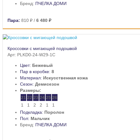
Бренд:
ПЧЕЛКА ДОМИ
Пара:
810 ₽
/
6 480 ₽
Кроссовки с мигающей подошвой
Арт: PLKD0-24-W29-1C
Цвет:
Бежевый
Пар в коробке:
8
Материал:
Искусственная кожа
Сезон:
Демисезон
Размеры:
21
22
23
24
25
26
1
1
2
2
1
1
Подкладка:
Поролон
Пол:
Мальчик
Бренд:
ПЧЕЛКА ДОМИ