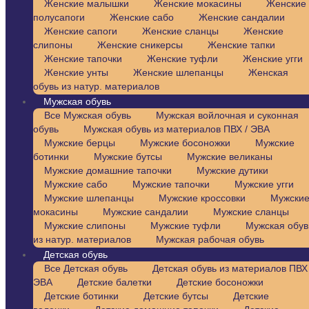
Женские малышки
Женские мокасины
Женские
полусапоги
Женские сабо
Женские сандалии
Женские сапоги
Женские сланцы
Женские
слипоны
Женские сникерсы
Женские тапки
Женские тапочки
Женские туфли
Женские угги
Женские унты
Женские шлепанцы
Женская
обувь из натур. материалов
Мужская обувь
Все Мужская обувь
Мужская войлочная и суконная
обувь
Мужская обувь из материалов ПВХ / ЭВА
Мужские берцы
Мужские босоножки
Мужские
ботинки
Мужские бутсы
Мужские великаны
Мужские домашние тапочки
Мужские дутики
Мужские сабо
Мужские тапочки
Мужские угги
Мужские шлепанцы
Мужские кроссовки
Мужски
мокасины
Мужские сандалии
Мужские сланцы
Мужские слипоны
Мужские туфли
Мужская обув
из натур. материалов
Мужская рабочая обувь
Детская обувь
Все Детская обувь
Детская обувь из материалов ПВХ 
ЭВА
Детские балетки
Детские босоножки
Детские ботинки
Детские бутсы
Детские