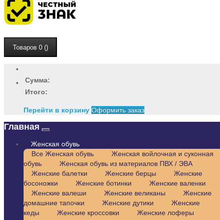
Товаров 0 ()
Сумма:
Итого:
Перейти в корзину
Оформить заказ
Главная
Женская обувь
Все Женская обувь
Женская войлочная и суконная
обувь
Женская обувь из материалов ПВХ / ЭВА
Женские балетки
Женские берцы
Женские
босоножки
Женские ботинки
Женские валенки
Женские валеши
Женские великаны
Женские
домашние тапочки
Женские дутики
Женские
кеды
Женские кроссовки
Женские лоферы