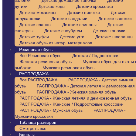
валенки
Детские домашние тапочки
Детские
дутики
Детские кеды
Детские кроссовки
Детские мокасины
Детские пинетки
Детские
полусапожки
Детские сандалии
Детские сапожки
Детские сланцы
Детские слипоны
Детские
сникерсы
Детские сноубутсы
Детские тапочки
Детские туфли
Детские угги
Детские шлепанцы
Детская обувь из натур. материалов
Резиновая обувь
Все Резиновая обувь
Детская / Подростковая
Женская резиновая обувь
Мужская обувь для охоты 
рыбалки
Мужская резиновая обувь
РАСПРОДАЖА
Все РАСПРОДАЖА
РАСПРОДАЖА - Детская зимняя
обувь
РАСПРОДАЖА - Детская летняя и демисезонная
обувь
РАСПРОДАЖА - Женская зимняя обувь
РАСПРОДАЖА - Женская летняя и демисезонная обувь
РАСПРОДАЖА - Женские / Подростковые кроссовки
РАСПРОДАЖА - Мужская обувь
РАСПРОДАЖА -
Мужские кроссовки
Таблица размеров
Смотреть все
Бренды