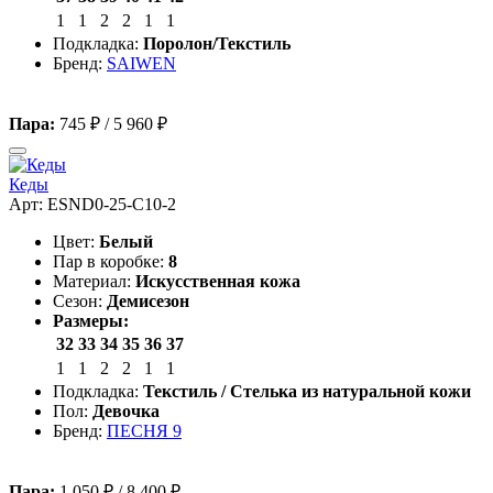
1
1
2
2
1
1
Подкладка:
Поролон/Текстиль
Бренд:
SAIWEN
Пара:
745 ₽
/
5 960 ₽
Кеды
Арт: ESND0-25-C10-2
Цвет:
Белый
Пар в коробке:
8
Материал:
Искусственная кожа
Сезон:
Демисезон
Размеры:
32
33
34
35
36
37
1
1
2
2
1
1
Подкладка:
Текстиль / Стелька из натуральной кожи
Пол:
Девочка
Бренд:
ПЕСНЯ 9
Пара:
1 050 ₽
/
8 400 ₽