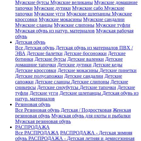
Мужские бутсы
Мужские великаны
Мужские домашние
тапочки
Мужские дутики
Мужские сабо
Мужские
тапочки
Мужские угги
Мужские шлепанцы
Мужские
кроссовки
Мужские мокасины
Мужские сандалии
Мужские сланцы
Мужские слипоны
Мужские туфли
Мужская обувь из натур. материалов
Мужская рабочая
обувь
Детская обувь
Все Детская обувь
Детская обувь из материалов ПВХ /
ЭВА
Детские балетки
Детские босоножки
Детские
ботинки
Детские бутсы
Детские валенки
Детские
домашние тапочки
Детские дутики
Детские кеды
Детские кроссовки
Детские мокасины
Детские пинетки
Детские полусапожки
Детские сандалии
Детские
сапожки
Детские сланцы
Детские слипоны
Детские
сникерсы
Детские сноубутсы
Детские тапочки
Детские
туфли
Детские угги
Детские шлепанцы
Детская обувь из
натур. материалов
Резиновая обувь
Все Резиновая обувь
Детская / Подростковая
Женская
резиновая обувь
Мужская обувь для охоты и рыбалки
Мужская резиновая обувь
РАСПРОДАЖА
Все РАСПРОДАЖА
РАСПРОДАЖА - Детская зимняя
обувь
РАСПРОДАЖА - Детская летняя и демисезонная