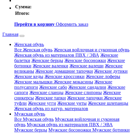
Сумма:
Итого:
Перейти в корзину
Оформить заказ
Главная
Женская обувь
Все Женская обувь
Женская войлочная и суконная обувь
Женская обувь из материалов ПВХ / ЭВА
Женские
балетки
Женские берцы
Женские босоножки
Женские
ботинки
Женские валенки
Женские валеши
Женские
великаны
Женские домашние тапочки
Женские дутики
Женские кеды
Женские кроссовки
Женские лоферы
Женские малышки
Женские мокасины
Женские
полусапоги
Женские сабо
Женские сандалии
Женские
сапоги
Женские сланцы
Женские слипоны
Женские
сникерсы
Женские тапки
Женские тапочки
Женские
туфли
Женские угги
Женские унты
Женские шлепанцы
Женская обувь из натур. материалов
Мужская обувь
Все Мужская обувь
Мужская войлочная и суконная
обувь
Мужская обувь из материалов ПВХ / ЭВА
Мужские берцы
Мужские босоножки
Мужские ботинки