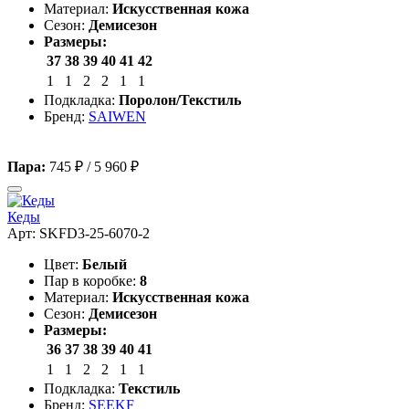
Материал:
Искусственная кожа
Сезон:
Демисезон
Размеры:
37
38
39
40
41
42
1
1
2
2
1
1
Подкладка:
Поролон/Текстиль
Бренд:
SAIWEN
Пара:
745 ₽
/
5 960 ₽
Кеды
Арт: SKFD3-25-6070-2
Цвет:
Белый
Пар в коробке:
8
Материал:
Искусственная кожа
Сезон:
Демисезон
Размеры:
36
37
38
39
40
41
1
1
2
2
1
1
Подкладка:
Текстиль
Бренд:
SEEKF