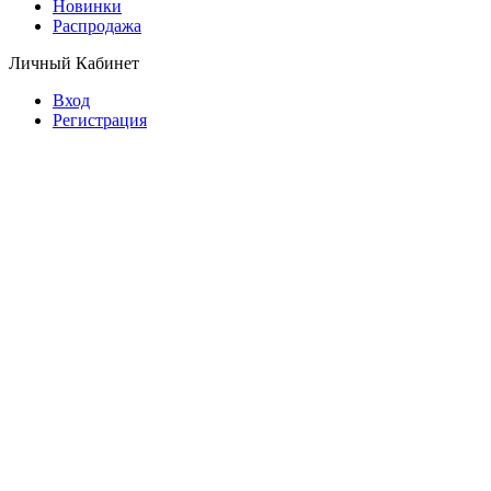
Новинки
Распродажа
Личный Кабинет
Вход
Регистрация
© Copyright 2026 Планета обуви.
Обувь оптом от производителя.
Предложение не является публичной офертой.
Копирование информации преследуется по закону.
Заказать звонок
630039, г. Новосибирск, ул. Воинская, 133
+7-913-384-80-62
zakaz@planet-shoes.ru
Перезвонит специалист