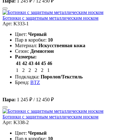
Пара:
1 245 ₽
/
12 450 ₽
Ботинки с защитным металлическим носком
Арт: K333-1
Цвет:
Черный
Пар в коробке:
10
Материал:
Искусственная кожа
Сезон:
Демисезон
Размеры:
41
42
43
44
45
46
1
2
2
2
2
1
Подкладка:
Поролон/Текстиль
Бренд:
BTZ
Пара:
1 245 ₽
/
12 450 ₽
Ботинки с защитным металлическим носком
Арт: K338-2
Цвет:
Черный
Пар в коробке:
10