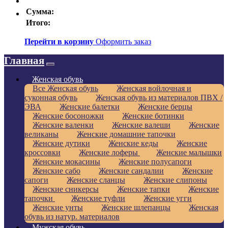
Сумма:
Итого:
Перейти в корзину
Оформить заказ
Главная
Женская обувь
Все Женская обувь
Женская войлочная и
суконная обувь
Женская обувь из материалов ПВХ /
ЭВА
Женские балетки
Женские берцы
Женские босоножки
Женские ботинки
Женские валенки
Женские валеши
Женские
великаны
Женские домашние тапочки
Женские дутики
Женские кеды
Женские
кроссовки
Женские лоферы
Женские малышки
Женские мокасины
Женские полусапоги
Женские сабо
Женские сандалии
Женские
сапоги
Женские сланцы
Женские слипоны
Женские сникерсы
Женские тапки
Женские
тапочки
Женские туфли
Женские угги
Женские унты
Женские шлепанцы
Женская
обувь из натур. материалов
Мужская обувь