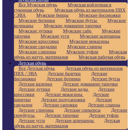
Все Мужская обувь
Мужская войлочная и
суконная обувь
Мужская обувь из материалов ПВХ
/ ЭВА
Мужские берцы
Мужские босоножки
Мужские ботинки
Мужские бутсы
Мужские
великаны
Мужские домашние тапочки
Мужские дутики
Мужские сабо
Мужские
тапочки
Мужские угги
Мужские шлепанцы
Мужские кроссовки
Мужские мокасины
Мужские сандалии
Мужские сланцы
Мужские слипоны
Мужские туфли
Мужская
обувь из натур. материалов
Мужская рабочая обувь
Детская обувь
Все Детская обувь
Детская обувь из материалов
ПВХ / ЭВА
Детские балетки
Детские
босоножки
Детские ботинки
Детские бутсы
Детские валенки
Детские домашние тапочки
Детские дутики
Детские кеды
Детские
кроссовки
Детские мокасины
Детские
пинетки
Детские полусапожки
Детские
сандалии
Детские сапожки
Детские сланцы
Детские слипоны
Детские сникерсы
Детские
сноубутсы
Детские тапочки
Детские туфли
Детские угги
Детские шлепанцы
Детская
обувь из натур. материалов