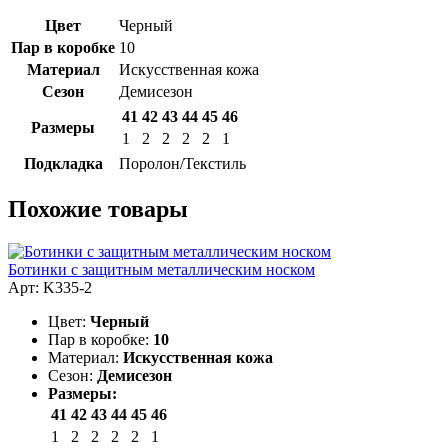
Цвет
Черный
Пар в коробке
10
Материал
Искусственная кожа
Сезон
Демисезон
41
42
43
44
45
46
Размеры
1
2
2
2
2
1
Подкладка
Поролон/Текстиль
Похожие товары
Ботинки с защитным металлическим носком
Арт: K335-2
Цвет:
Черный
Пар в коробке:
10
Материал:
Искусственная кожа
Сезон:
Демисезон
Размеры:
41
42
43
44
45
46
1
2
2
2
2
1