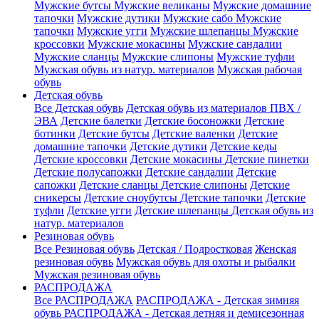
Мужские бутсы
Мужские великаны
Мужские домашние
тапочки
Мужские дутики
Мужские сабо
Мужские
тапочки
Мужские угги
Мужские шлепанцы
Мужские
кроссовки
Мужские мокасины
Мужские сандалии
Мужские сланцы
Мужские слипоны
Мужские туфли
Мужская обувь из натур. материалов
Мужская рабочая
обувь
Детская обувь
Все Детская обувь
Детская обувь из материалов ПВХ /
ЭВА
Детские балетки
Детские босоножки
Детские
ботинки
Детские бутсы
Детские валенки
Детские
домашние тапочки
Детские дутики
Детские кеды
Детские кроссовки
Детские мокасины
Детские пинетки
Детские полусапожки
Детские сандалии
Детские
сапожки
Детские сланцы
Детские слипоны
Детские
сникерсы
Детские сноубутсы
Детские тапочки
Детские
туфли
Детские угги
Детские шлепанцы
Детская обувь из
натур. материалов
Резиновая обувь
Все Резиновая обувь
Детская / Подростковая
Женская
резиновая обувь
Мужская обувь для охоты и рыбалки
Мужская резиновая обувь
РАСПРОДАЖА
Все РАСПРОДАЖА
РАСПРОДАЖА - Детская зимняя
обувь
РАСПРОДАЖА - Детская летняя и демисезонная