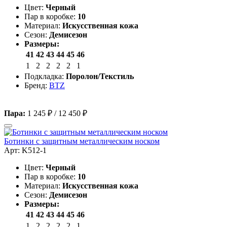
Цвет:
Черный
Пар в коробке:
10
Материал:
Искусственная кожа
Сезон:
Демисезон
Размеры:
41
42
43
44
45
46
1
2
2
2
2
1
Подкладка:
Поролон/Текстиль
Бренд:
BTZ
Пара:
1 245 ₽
/
12 450 ₽
Ботинки с защитным металлическим носком
Арт: K512-1
Цвет:
Черный
Пар в коробке:
10
Материал:
Искусственная кожа
Сезон:
Демисезон
Размеры:
41
42
43
44
45
46
1
2
2
2
2
1