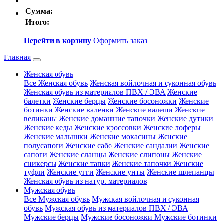
Сумма:
Итого:
Перейти в корзину
Оформить заказ
Главная
Женская обувь
Все Женская обувь
Женская войлочная и суконная обувь
Женская обувь из материалов ПВХ / ЭВА
Женские
балетки
Женские берцы
Женские босоножки
Женские
ботинки
Женские валенки
Женские валеши
Женские
великаны
Женские домашние тапочки
Женские дутики
Женские кеды
Женские кроссовки
Женские лоферы
Женские малышки
Женские мокасины
Женские
полусапоги
Женские сабо
Женские сандалии
Женские
сапоги
Женские сланцы
Женские слипоны
Женские
сникерсы
Женские тапки
Женские тапочки
Женские
туфли
Женские угги
Женские унты
Женские шлепанцы
Женская обувь из натур. материалов
Мужская обувь
Все Мужская обувь
Мужская войлочная и суконная
обувь
Мужская обувь из материалов ПВХ / ЭВА
Мужские берцы
Мужские босоножки
Мужские ботинки