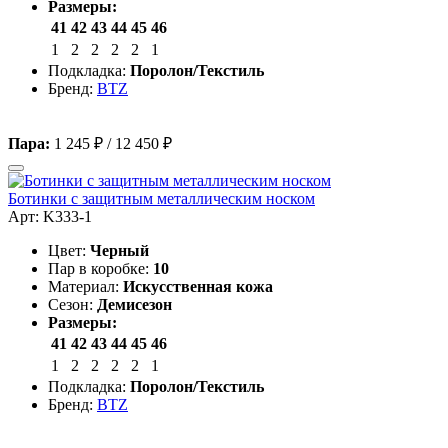
Размеры:
41
42
43
44
45
46
1
2
2
2
2
1
Подкладка:
Поролон/Текстиль
Бренд:
BTZ
Пара:
1 245 ₽
/
12 450 ₽
Ботинки с защитным металлическим носком
Арт: K333-1
Цвет:
Черный
Пар в коробке:
10
Материал:
Искусственная кожа
Сезон:
Демисезон
Размеры:
41
42
43
44
45
46
1
2
2
2
2
1
Подкладка:
Поролон/Текстиль
Бренд:
BTZ