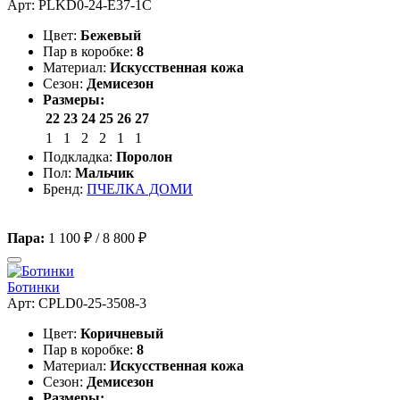
Арт: PLKD0-24-E37-1C
Цвет:
Бежевый
Пар в коробке:
8
Материал:
Искусственная кожа
Сезон:
Демисезон
Размеры:
22
23
24
25
26
27
1
1
2
2
1
1
Подкладка:
Поролон
Пол:
Мальчик
Бренд:
ПЧЕЛКА ДОМИ
Пара:
1 100 ₽
/
8 800 ₽
Ботинки
Арт: CPLD0-25-3508-3
Цвет:
Коричневый
Пар в коробке:
8
Материал:
Искусственная кожа
Сезон:
Демисезон
Размеры: