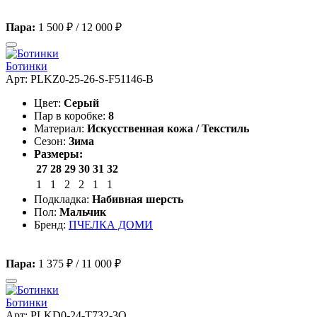
Пара:
1 500 ₽
/
12 000 ₽
Ботинки
Арт: PLKZ0-25-26-S-F51146-B
Цвет:
Серый
Пар в коробке:
8
Материал:
Искусственная кожа / Текстиль
Сезон:
Зима
Размеры:
27
28
29
30
31
32
1
1
2
2
1
1
Подкладка:
Набивная шерсть
Пол:
Мальчик
Бренд:
ПЧЕЛКА ДОМИ
Пара:
1 375 ₽
/
11 000 ₽
Ботинки
Арт: PLKD0-24-T732-3Q