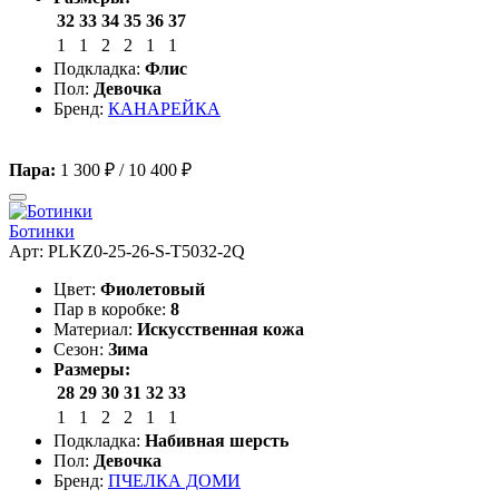
32
33
34
35
36
37
1
1
2
2
1
1
Подкладка:
Флис
Пол:
Девочка
Бренд:
КАНАРЕЙКА
Пара:
1 300 ₽
/
10 400 ₽
Ботинки
Арт: PLKZ0-25-26-S-T5032-2Q
Цвет:
Фиолетовый
Пар в коробке:
8
Материал:
Искусственная кожа
Сезон:
Зима
Размеры:
28
29
30
31
32
33
1
1
2
2
1
1
Подкладка:
Набивная шерсть
Пол:
Девочка
Бренд:
ПЧЕЛКА ДОМИ