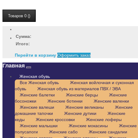
Товаров 0 ()
Сумма:
Итого:
Перейти в корзину
Оформить заказ
Главная
Женская обувь
Все Женская обувь
Женская войлочная и суконная
обувь
Женская обувь из материалов ПВХ / ЭВА
Женские балетки
Женские берцы
Женские
босоножки
Женские ботинки
Женские валенки
Женские валеши
Женские великаны
Женские
домашние тапочки
Женские дутики
Женские
кеды
Женские кроссовки
Женские лоферы
Женские малышки
Женские мокасины
Женские
полусапоги
Женские сабо
Женские сандалии