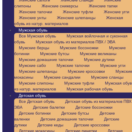
Женские сапоги
Женские сланцы
Женские
слипоны
Женские сникерсы
Женские тапки
Женские тапочки
Женские туфли
Женские угги
Женские унты
Женские шлепанцы
Женская
обувь из натур. материалов
Мужская обувь
Все Мужская обувь
Мужская войлочная и суконная
обувь
Мужская обувь из материалов ПВХ / ЭВА
Мужские берцы
Мужские босоножки
Мужские
ботинки
Мужские бутсы
Мужские великаны
Мужские домашние тапочки
Мужские дутики
Мужские сабо
Мужские тапочки
Мужские угги
Мужские шлепанцы
Мужские кроссовки
Мужски
мокасины
Мужские сандалии
Мужские сланцы
Мужские слипоны
Мужские туфли
Мужская обув
из натур. материалов
Мужская рабочая обувь
Детская обувь
Все Детская обувь
Детская обувь из материалов ПВХ 
ЭВА
Детские балетки
Детские босоножки
Детские ботинки
Детские бутсы
Детские
валенки
Детские домашние тапочки
Детские
дутики
Детские кеды
Детские кроссовки
Детские мокасины
Детские пинетки
Детские