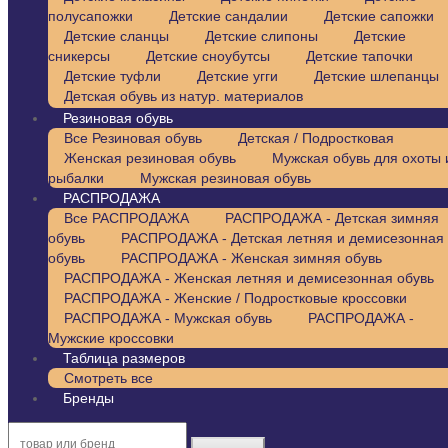
полусапожки
Детские сандалии
Детские сапожки
Детские сланцы
Детские слипоны
Детские
сникерсы
Детские сноубутсы
Детские тапочки
Детские туфли
Детские угги
Детские шлепанцы
Детская обувь из натур. материалов
Резиновая обувь
Все Резиновая обувь
Детская / Подростковая
Женская резиновая обувь
Мужская обувь для охоты 
рыбалки
Мужская резиновая обувь
РАСПРОДАЖА
Все РАСПРОДАЖА
РАСПРОДАЖА - Детская зимняя
обувь
РАСПРОДАЖА - Детская летняя и демисезонная
обувь
РАСПРОДАЖА - Женская зимняя обувь
РАСПРОДАЖА - Женская летняя и демисезонная обувь
РАСПРОДАЖА - Женские / Подростковые кроссовки
РАСПРОДАЖА - Мужская обувь
РАСПРОДАЖА -
Мужские кроссовки
Таблица размеров
Смотреть все
Бренды