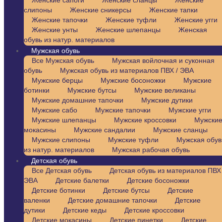
Женские сапоги
Женские сланцы
Женские
слипоны
Женские сникерсы
Женские тапки
Женские тапочки
Женские туфли
Женские угги
Женские унты
Женские шлепанцы
Женская
обувь из натур. материалов
Мужская обувь
Все Мужская обувь
Мужская войлочная и суконная
обувь
Мужская обувь из материалов ПВХ / ЭВА
Мужские берцы
Мужские босоножки
Мужские
ботинки
Мужские бутсы
Мужские великаны
Мужские домашние тапочки
Мужские дутики
Мужские сабо
Мужские тапочки
Мужские угги
Мужские шлепанцы
Мужские кроссовки
Мужски
мокасины
Мужские сандалии
Мужские сланцы
Мужские слипоны
Мужские туфли
Мужская обув
из натур. материалов
Мужская рабочая обувь
Детская обувь
Все Детская обувь
Детская обувь из материалов ПВХ 
ЭВА
Детские балетки
Детские босоножки
Детские ботинки
Детские бутсы
Детские
валенки
Детские домашние тапочки
Детские
дутики
Детские кеды
Детские кроссовки
Детские мокасины
Детские пинетки
Детские