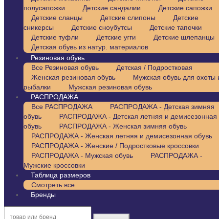
полусапожки
Детские сандалии
Детские сапожки
Детские сланцы
Детские слипоны
Детские
сникерсы
Детские сноубутсы
Детские тапочки
Детские туфли
Детские угги
Детские шлепанцы
Детская обувь из натур. материалов
Резиновая обувь
Все Резиновая обувь
Детская / Подростковая
Женская резиновая обувь
Мужская обувь для охоты 
рыбалки
Мужская резиновая обувь
РАСПРОДАЖА
Все РАСПРОДАЖА
РАСПРОДАЖА - Детская зимняя
обувь
РАСПРОДАЖА - Детская летняя и демисезонная
обувь
РАСПРОДАЖА - Женская зимняя обувь
РАСПРОДАЖА - Женская летняя и демисезонная обувь
РАСПРОДАЖА - Женские / Подростковые кроссовки
РАСПРОДАЖА - Мужская обувь
РАСПРОДАЖА -
Мужские кроссовки
Таблица размеров
Смотреть все
Бренды