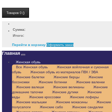
Товаров 0 ()
Сумма:
Итого:
Перейти в корзину
Оформить заказ
Главная
Женская обувь
Все Женская обувь
Женская войлочная и суконная
обувь
Женская обувь из материалов ПВХ / ЭВА
Женские балетки
Женские берцы
Женские
босоножки
Женские ботинки
Женские валенки
Женские валеши
Женские великаны
Женские
домашние тапочки
Женские дутики
Женские
кеды
Женские кроссовки
Женские лоферы
Женские малышки
Женские мокасины
Женские
полусапоги
Женские сабо
Женские сандалии