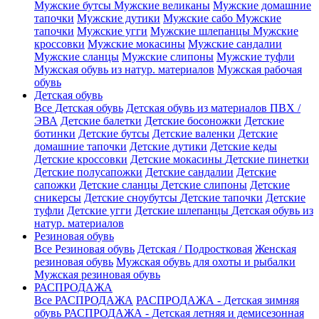
Мужские бутсы
Мужские великаны
Мужские домашние
тапочки
Мужские дутики
Мужские сабо
Мужские
тапочки
Мужские угги
Мужские шлепанцы
Мужские
кроссовки
Мужские мокасины
Мужские сандалии
Мужские сланцы
Мужские слипоны
Мужские туфли
Мужская обувь из натур. материалов
Мужская рабочая
обувь
Детская обувь
Все Детская обувь
Детская обувь из материалов ПВХ /
ЭВА
Детские балетки
Детские босоножки
Детские
ботинки
Детские бутсы
Детские валенки
Детские
домашние тапочки
Детские дутики
Детские кеды
Детские кроссовки
Детские мокасины
Детские пинетки
Детские полусапожки
Детские сандалии
Детские
сапожки
Детские сланцы
Детские слипоны
Детские
сникерсы
Детские сноубутсы
Детские тапочки
Детские
туфли
Детские угги
Детские шлепанцы
Детская обувь из
натур. материалов
Резиновая обувь
Все Резиновая обувь
Детская / Подростковая
Женская
резиновая обувь
Мужская обувь для охоты и рыбалки
Мужская резиновая обувь
РАСПРОДАЖА
Все РАСПРОДАЖА
РАСПРОДАЖА - Детская зимняя
обувь
РАСПРОДАЖА - Детская летняя и демисезонная