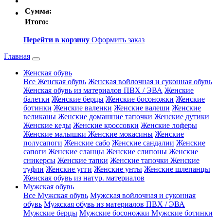
Сумма:
Итого:
Перейти в корзину
Оформить заказ
Главная
Женская обувь
Все Женская обувь
Женская войлочная и суконная обувь
Женская обувь из материалов ПВХ / ЭВА
Женские
балетки
Женские берцы
Женские босоножки
Женские
ботинки
Женские валенки
Женские валеши
Женские
великаны
Женские домашние тапочки
Женские дутики
Женские кеды
Женские кроссовки
Женские лоферы
Женские малышки
Женские мокасины
Женские
полусапоги
Женские сабо
Женские сандалии
Женские
сапоги
Женские сланцы
Женские слипоны
Женские
сникерсы
Женские тапки
Женские тапочки
Женские
туфли
Женские угги
Женские унты
Женские шлепанцы
Женская обувь из натур. материалов
Мужская обувь
Все Мужская обувь
Мужская войлочная и суконная
обувь
Мужская обувь из материалов ПВХ / ЭВА
Мужские берцы
Мужские босоножки
Мужские ботинки