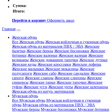
Сумма:
Итого:
Перейти в корзину
Оформить заказ
Главная
Женская обувь
Все Женская обувь
Женская войлочная и суконная обувь
Женская обувь из материалов ПВХ / ЭВА
Женские
балетки
Женские берцы
Женские босоножки
Женские
ботинки
Женские валенки
Женские валеши
Женские
великаны
Женские домашние тапочки
Женские дутики
Женские кеды
Женские кроссовки
Женские лоферы
Женские малышки
Женские мокасины
Женские
полусапоги
Женские сабо
Женские сандалии
Женские
сапоги
Женские сланцы
Женские слипоны
Женские
сникерсы
Женские тапки
Женские тапочки
Женские
туфли
Женские угги
Женские унты
Женские шлепанцы
Женская обувь из натур. материалов
Мужская обувь
Все Мужская обувь
Мужская войлочная и суконная
обувь
Мужская обувь из материалов ПВХ / ЭВА
Мужские берцы
Мужские босоножки
Мужские ботинки