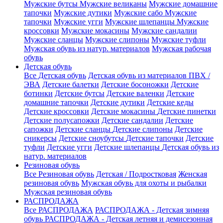
Мужские бутсы
Мужские великаны
Мужские домашние
тапочки
Мужские дутики
Мужские сабо
Мужские
тапочки
Мужские угги
Мужские шлепанцы
Мужские
кроссовки
Мужские мокасины
Мужские сандалии
Мужские сланцы
Мужские слипоны
Мужские туфли
Мужская обувь из натур. материалов
Мужская рабочая
обувь
Детская обувь
Все Детская обувь
Детская обувь из материалов ПВХ /
ЭВА
Детские балетки
Детские босоножки
Детские
ботинки
Детские бутсы
Детские валенки
Детские
домашние тапочки
Детские дутики
Детские кеды
Детские кроссовки
Детские мокасины
Детские пинетки
Детские полусапожки
Детские сандалии
Детские
сапожки
Детские сланцы
Детские слипоны
Детские
сникерсы
Детские сноубутсы
Детские тапочки
Детские
туфли
Детские угги
Детские шлепанцы
Детская обувь из
натур. материалов
Резиновая обувь
Все Резиновая обувь
Детская / Подростковая
Женская
резиновая обувь
Мужская обувь для охоты и рыбалки
Мужская резиновая обувь
РАСПРОДАЖА
Все РАСПРОДАЖА
РАСПРОДАЖА - Детская зимняя
обувь
РАСПРОДАЖА - Детская летняя и демисезонная