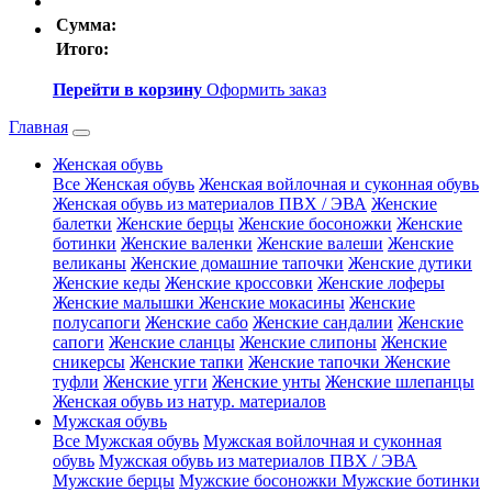
Сумма:
Итого:
Перейти в корзину
Оформить заказ
Главная
Женская обувь
Все Женская обувь
Женская войлочная и суконная обувь
Женская обувь из материалов ПВХ / ЭВА
Женские
балетки
Женские берцы
Женские босоножки
Женские
ботинки
Женские валенки
Женские валеши
Женские
великаны
Женские домашние тапочки
Женские дутики
Женские кеды
Женские кроссовки
Женские лоферы
Женские малышки
Женские мокасины
Женские
полусапоги
Женские сабо
Женские сандалии
Женские
сапоги
Женские сланцы
Женские слипоны
Женские
сникерсы
Женские тапки
Женские тапочки
Женские
туфли
Женские угги
Женские унты
Женские шлепанцы
Женская обувь из натур. материалов
Мужская обувь
Все Мужская обувь
Мужская войлочная и суконная
обувь
Мужская обувь из материалов ПВХ / ЭВА
Мужские берцы
Мужские босоножки
Мужские ботинки