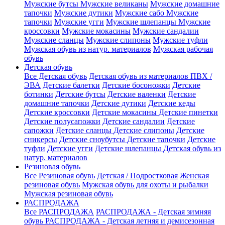
Мужские бутсы
Мужские великаны
Мужские домашние
тапочки
Мужские дутики
Мужские сабо
Мужские
тапочки
Мужские угги
Мужские шлепанцы
Мужские
кроссовки
Мужские мокасины
Мужские сандалии
Мужские сланцы
Мужские слипоны
Мужские туфли
Мужская обувь из натур. материалов
Мужская рабочая
обувь
Детская обувь
Все Детская обувь
Детская обувь из материалов ПВХ /
ЭВА
Детские балетки
Детские босоножки
Детские
ботинки
Детские бутсы
Детские валенки
Детские
домашние тапочки
Детские дутики
Детские кеды
Детские кроссовки
Детские мокасины
Детские пинетки
Детские полусапожки
Детские сандалии
Детские
сапожки
Детские сланцы
Детские слипоны
Детские
сникерсы
Детские сноубутсы
Детские тапочки
Детские
туфли
Детские угги
Детские шлепанцы
Детская обувь из
натур. материалов
Резиновая обувь
Все Резиновая обувь
Детская / Подростковая
Женская
резиновая обувь
Мужская обувь для охоты и рыбалки
Мужская резиновая обувь
РАСПРОДАЖА
Все РАСПРОДАЖА
РАСПРОДАЖА - Детская зимняя
обувь
РАСПРОДАЖА - Детская летняя и демисезонная