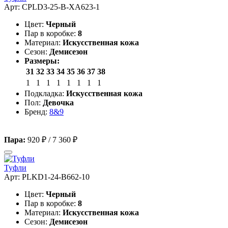
Арт: CPLD3-25-B-XA623-1
Цвет:
Черный
Пар в коробке:
8
Материал:
Искусственная кожа
Сезон:
Демисезон
Размеры:
31
32
33
34
35
36
37
38
1
1
1
1
1
1
1
1
Подкладка:
Искусственная кожа
Пол:
Девочка
Бренд:
8&9
Пара:
920 ₽
/
7 360 ₽
Туфли
Арт: PLKD1-24-B662-10
Цвет:
Черный
Пар в коробке:
8
Материал:
Искусственная кожа
Сезон:
Демисезон