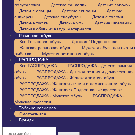
полусапожки
Детские сандалии
Детские сапожки
Детские сланцы
Детские слипоны
Детские
сникерсы
Детские сноубутсы
Детские тапочки
Детские туфли
Детские угги
Детские шлепанцы
Детская обувь из натур. материалов
Резиновая обувь
Все Резиновая обувь
Детская / Подростковая
Женская резиновая обувь
Мужская обувь для охоты 
рыбалки
Мужская резиновая обувь
РАСПРОДАЖА
Все РАСПРОДАЖА
РАСПРОДАЖА - Детская зимняя
обувь
РАСПРОДАЖА - Детская летняя и демисезонная
обувь
РАСПРОДАЖА - Женская зимняя обувь
РАСПРОДАЖА - Женская летняя и демисезонная обувь
РАСПРОДАЖА - Женские / Подростковые кроссовки
РАСПРОДАЖА - Мужская обувь
РАСПРОДАЖА -
Мужские кроссовки
Таблица размеров
Смотреть все
Бренды