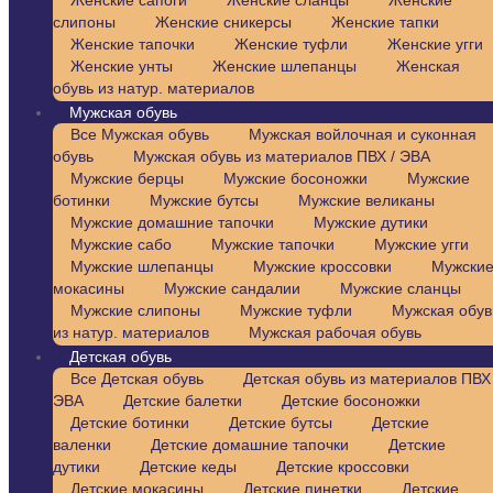
Женские сапоги
Женские сланцы
Женские
слипоны
Женские сникерсы
Женские тапки
Женские тапочки
Женские туфли
Женские угги
Женские унты
Женские шлепанцы
Женская
обувь из натур. материалов
Мужская обувь
Все Мужская обувь
Мужская войлочная и суконная
обувь
Мужская обувь из материалов ПВХ / ЭВА
Мужские берцы
Мужские босоножки
Мужские
ботинки
Мужские бутсы
Мужские великаны
Мужские домашние тапочки
Мужские дутики
Мужские сабо
Мужские тапочки
Мужские угги
Мужские шлепанцы
Мужские кроссовки
Мужски
мокасины
Мужские сандалии
Мужские сланцы
Мужские слипоны
Мужские туфли
Мужская обув
из натур. материалов
Мужская рабочая обувь
Детская обувь
Все Детская обувь
Детская обувь из материалов ПВХ 
ЭВА
Детские балетки
Детские босоножки
Детские ботинки
Детские бутсы
Детские
валенки
Детские домашние тапочки
Детские
дутики
Детские кеды
Детские кроссовки
Детские мокасины
Детские пинетки
Детские