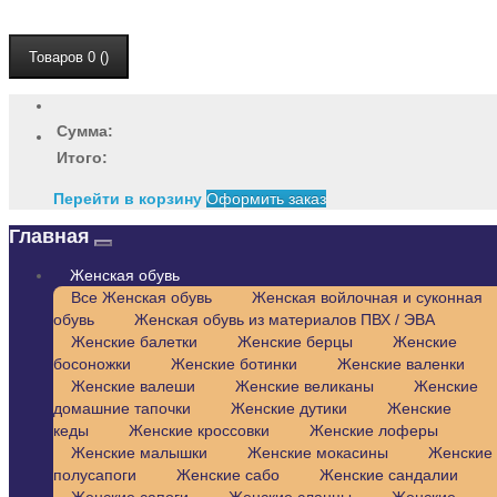
Товаров 0 ()
Сумма:
Итого:
Перейти в корзину
Оформить заказ
Главная
Женская обувь
Все Женская обувь
Женская войлочная и суконная
обувь
Женская обувь из материалов ПВХ / ЭВА
Женские балетки
Женские берцы
Женские
босоножки
Женские ботинки
Женские валенки
Женские валеши
Женские великаны
Женские
домашние тапочки
Женские дутики
Женские
кеды
Женские кроссовки
Женские лоферы
Женские малышки
Женские мокасины
Женские
полусапоги
Женские сабо
Женские сандалии