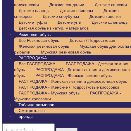
полусапожки
Детские сандалии
Детские сапожки
Детские сланцы
Детские слипоны
Детские
сникерсы
Детские сноубутсы
Детские тапочки
Детские туфли
Детские угги
Детские шлепанцы
Детская обувь из натур. материалов
Резиновая обувь
Все Резиновая обувь
Детская / Подростковая
Женская резиновая обувь
Мужская обувь для охоты 
рыбалки
Мужская резиновая обувь
РАСПРОДАЖА
Все РАСПРОДАЖА
РАСПРОДАЖА - Детская зимняя
обувь
РАСПРОДАЖА - Детская летняя и демисезонная
обувь
РАСПРОДАЖА - Женская зимняя обувь
РАСПРОДАЖА - Женская летняя и демисезонная обувь
РАСПРОДАЖА - Женские / Подростковые кроссовки
РАСПРОДАЖА - Мужская обувь
РАСПРОДАЖА -
Мужские кроссовки
Таблица размеров
Смотреть все
Бренды