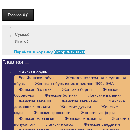
Товаров 0 ()
Сумма:
Итого:
Перейти в корзину
Оформить заказ
Главная
Женская обувь
Все Женская обувь
Женская войлочная и суконная
обувь
Женская обувь из материалов ПВХ / ЭВА
Женские балетки
Женские берцы
Женские
босоножки
Женские ботинки
Женские валенки
Женские валеши
Женские великаны
Женские
домашние тапочки
Женские дутики
Женские
кеды
Женские кроссовки
Женские лоферы
Женские малышки
Женские мокасины
Женские
полусапоги
Женские сабо
Женские сандалии