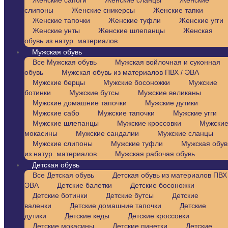
Женские сапоги
Женские сланцы
Женские
слипоны
Женские сникерсы
Женские тапки
Женские тапочки
Женские туфли
Женские угги
Женские унты
Женские шлепанцы
Женская
обувь из натур. материалов
Мужская обувь
Все Мужская обувь
Мужская войлочная и суконная
обувь
Мужская обувь из материалов ПВХ / ЭВА
Мужские берцы
Мужские босоножки
Мужские
ботинки
Мужские бутсы
Мужские великаны
Мужские домашние тапочки
Мужские дутики
Мужские сабо
Мужские тапочки
Мужские угги
Мужские шлепанцы
Мужские кроссовки
Мужски
мокасины
Мужские сандалии
Мужские сланцы
Мужские слипоны
Мужские туфли
Мужская обув
из натур. материалов
Мужская рабочая обувь
Детская обувь
Все Детская обувь
Детская обувь из материалов ПВХ 
ЭВА
Детские балетки
Детские босоножки
Детские ботинки
Детские бутсы
Детские
валенки
Детские домашние тапочки
Детские
дутики
Детские кеды
Детские кроссовки
Детские мокасины
Детские пинетки
Детские