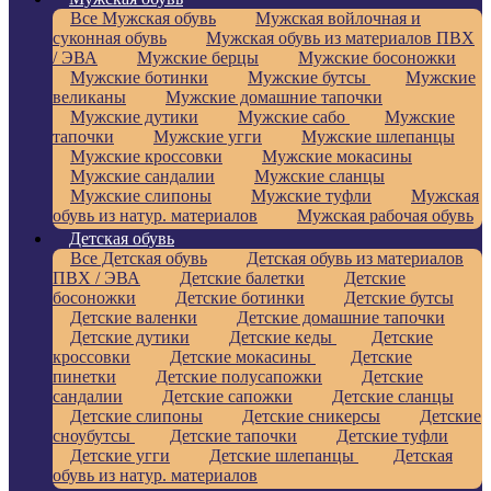
Все Мужская обувь
Мужская войлочная и
суконная обувь
Мужская обувь из материалов ПВХ
/ ЭВА
Мужские берцы
Мужские босоножки
Мужские ботинки
Мужские бутсы
Мужские
великаны
Мужские домашние тапочки
Мужские дутики
Мужские сабо
Мужские
тапочки
Мужские угги
Мужские шлепанцы
Мужские кроссовки
Мужские мокасины
Мужские сандалии
Мужские сланцы
Мужские слипоны
Мужские туфли
Мужская
обувь из натур. материалов
Мужская рабочая обувь
Детская обувь
Все Детская обувь
Детская обувь из материалов
ПВХ / ЭВА
Детские балетки
Детские
босоножки
Детские ботинки
Детские бутсы
Детские валенки
Детские домашние тапочки
Детские дутики
Детские кеды
Детские
кроссовки
Детские мокасины
Детские
пинетки
Детские полусапожки
Детские
сандалии
Детские сапожки
Детские сланцы
Детские слипоны
Детские сникерсы
Детские
сноубутсы
Детские тапочки
Детские туфли
Детские угги
Детские шлепанцы
Детская
обувь из натур. материалов