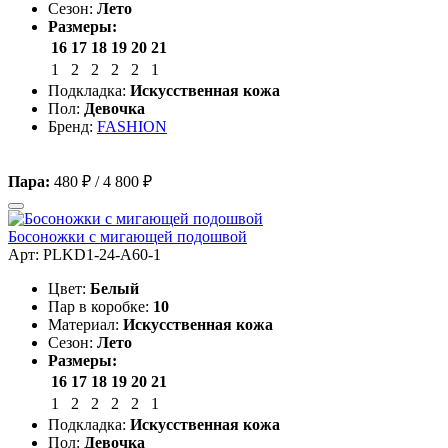
Сезон:
Лето
Размеры:
16
17
18
19
20
21
1
2
2
2
2
1
Подкладка:
Искусственная кожа
Пол:
Девочка
Бренд:
FASHION
Пара:
480 ₽
/
4 800 ₽
Босоножки с мигающей подошвой
Арт: PLKD1-24-A60-1
Цвет:
Белый
Пар в коробке:
10
Материал:
Искусственная кожа
Сезон:
Лето
Размеры:
16
17
18
19
20
21
1
2
2
2
2
1
Подкладка:
Искусственная кожа
Пол:
Девочка