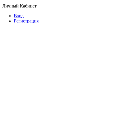
Личный Кабинет
Вход
Регистрация
© Copyright 2026 Планета обуви.
Обувь оптом от производителя.
Предложение не является публичной офертой.
Копирование информации преследуется по закону.
Заказать звонок
630039, г. Новосибирск, ул. Воинская, 133
+7-913-384-80-62
zakaz@planet-shoes.ru
Перезвонит специалист
Я принимаю условия
политики конфиденциальности