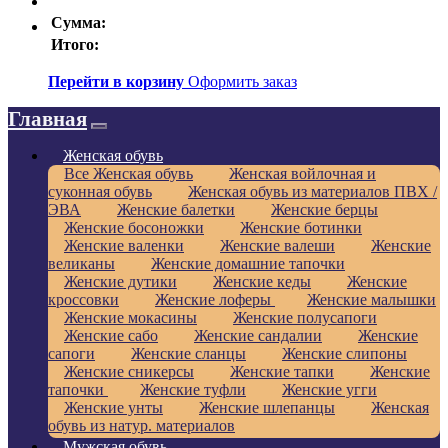
Сумма:
Итого:
Перейти в корзину
Оформить заказ
Главная
Женская обувь
Все Женская обувь
Женская войлочная и
суконная обувь
Женская обувь из материалов ПВХ /
ЭВА
Женские балетки
Женские берцы
Женские босоножки
Женские ботинки
Женские валенки
Женские валеши
Женские
великаны
Женские домашние тапочки
Женские дутики
Женские кеды
Женские
кроссовки
Женские лоферы
Женские малышки
Женские мокасины
Женские полусапоги
Женские сабо
Женские сандалии
Женские
сапоги
Женские сланцы
Женские слипоны
Женские сникерсы
Женские тапки
Женские
тапочки
Женские туфли
Женские угги
Женские унты
Женские шлепанцы
Женская
обувь из натур. материалов
Мужская обувь