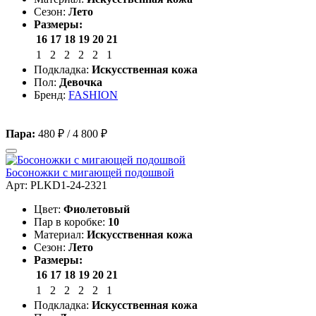
Сезон:
Лето
Размеры:
16
17
18
19
20
21
1
2
2
2
2
1
Подкладка:
Искусственная кожа
Пол:
Девочка
Бренд:
FASHION
Пара:
480 ₽
/
4 800 ₽
Босоножки с мигающей подошвой
Арт: PLKD1-24-2321
Цвет:
Фиолетовый
Пар в коробке:
10
Материал:
Искусственная кожа
Сезон:
Лето
Размеры:
16
17
18
19
20
21
1
2
2
2
2
1
Подкладка:
Искусственная кожа