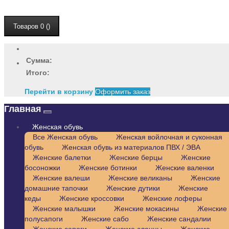
Товаров 0 ()
Сумма:
Итого:
Перейти в корзину
Оформить заказ
Главная
Женская обувь
Все Женская обувь
Женская войлочная и суконная
обувь
Женская обувь из материалов ПВХ / ЭВА
Женские балетки
Женские берцы
Женские
босоножки
Женские ботинки
Женские валенки
Женские валеши
Женские великаны
Женские
домашние тапочки
Женские дутики
Женские
кеды
Женские кроссовки
Женские лоферы
Женские малышки
Женские мокасины
Женские
полусапоги
Женские сабо
Женские сандалии