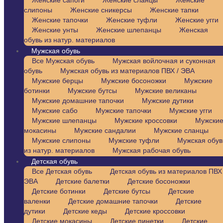
Женские сапоги
Женские сланцы
Женские
слипоны
Женские сникерсы
Женские тапки
Женские тапочки
Женские туфли
Женские угги
Женские унты
Женские шлепанцы
Женская
обувь из натур. материалов
Мужская обувь
Все Мужская обувь
Мужская войлочная и суконная
обувь
Мужская обувь из материалов ПВХ / ЭВА
Мужские берцы
Мужские босоножки
Мужские
ботинки
Мужские бутсы
Мужские великаны
Мужские домашние тапочки
Мужские дутики
Мужские сабо
Мужские тапочки
Мужские угги
Мужские шлепанцы
Мужские кроссовки
Мужски
мокасины
Мужские сандалии
Мужские сланцы
Мужские слипоны
Мужские туфли
Мужская обув
из натур. материалов
Мужская рабочая обувь
Детская обувь
Все Детская обувь
Детская обувь из материалов ПВХ 
ЭВА
Детские балетки
Детские босоножки
Детские ботинки
Детские бутсы
Детские
валенки
Детские домашние тапочки
Детские
дутики
Детские кеды
Детские кроссовки
Детские мокасины
Детские пинетки
Детские