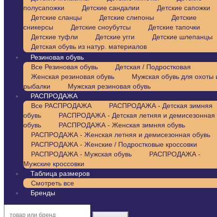
полусапожки
Детские сандалии
Детские сапожки
Детские сланцы
Детские слипоны
Детские
сникерсы
Детские сноубутсы
Детские тапочки
Детские туфли
Детские угги
Детские шлепанцы
Детская обувь из натур. материалов
Резиновая обувь
Все Резиновая обувь
Детская / Подростковая
Женская резиновая обувь
Мужская обувь для охоты 
рыбалки
Мужская резиновая обувь
РАСПРОДАЖА
Все РАСПРОДАЖА
РАСПРОДАЖА - Детская зимняя
обувь
РАСПРОДАЖА - Детская летняя и демисезонная
обувь
РАСПРОДАЖА - Женская зимняя обувь
РАСПРОДАЖА - Женская летняя и демисезонная обувь
РАСПРОДАЖА - Женские / Подростковые кроссовки
РАСПРОДАЖА - Мужская обувь
РАСПРОДАЖА -
Мужские кроссовки
Таблица размеров
Смотреть все
Бренды