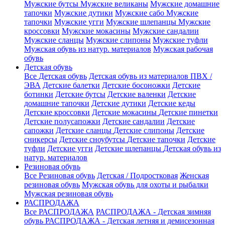
Мужские бутсы
Мужские великаны
Мужские домашние
тапочки
Мужские дутики
Мужские сабо
Мужские
тапочки
Мужские угги
Мужские шлепанцы
Мужские
кроссовки
Мужские мокасины
Мужские сандалии
Мужские сланцы
Мужские слипоны
Мужские туфли
Мужская обувь из натур. материалов
Мужская рабочая
обувь
Детская обувь
Все Детская обувь
Детская обувь из материалов ПВХ /
ЭВА
Детские балетки
Детские босоножки
Детские
ботинки
Детские бутсы
Детские валенки
Детские
домашние тапочки
Детские дутики
Детские кеды
Детские кроссовки
Детские мокасины
Детские пинетки
Детские полусапожки
Детские сандалии
Детские
сапожки
Детские сланцы
Детские слипоны
Детские
сникерсы
Детские сноубутсы
Детские тапочки
Детские
туфли
Детские угги
Детские шлепанцы
Детская обувь из
натур. материалов
Резиновая обувь
Все Резиновая обувь
Детская / Подростковая
Женская
резиновая обувь
Мужская обувь для охоты и рыбалки
Мужская резиновая обувь
РАСПРОДАЖА
Все РАСПРОДАЖА
РАСПРОДАЖА - Детская зимняя
обувь
РАСПРОДАЖА - Детская летняя и демисезонная