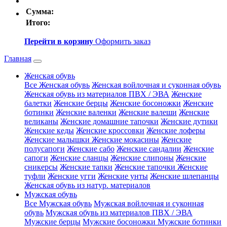
Сумма:
Итого:
Перейти в корзину
Оформить заказ
Главная
Женская обувь
Все Женская обувь
Женская войлочная и суконная обувь
Женская обувь из материалов ПВХ / ЭВА
Женские
балетки
Женские берцы
Женские босоножки
Женские
ботинки
Женские валенки
Женские валеши
Женские
великаны
Женские домашние тапочки
Женские дутики
Женские кеды
Женские кроссовки
Женские лоферы
Женские малышки
Женские мокасины
Женские
полусапоги
Женские сабо
Женские сандалии
Женские
сапоги
Женские сланцы
Женские слипоны
Женские
сникерсы
Женские тапки
Женские тапочки
Женские
туфли
Женские угги
Женские унты
Женские шлепанцы
Женская обувь из натур. материалов
Мужская обувь
Все Мужская обувь
Мужская войлочная и суконная
обувь
Мужская обувь из материалов ПВХ / ЭВА
Мужские берцы
Мужские босоножки
Мужские ботинки