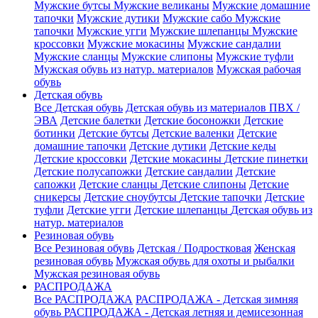
Мужские бутсы
Мужские великаны
Мужские домашние
тапочки
Мужские дутики
Мужские сабо
Мужские
тапочки
Мужские угги
Мужские шлепанцы
Мужские
кроссовки
Мужские мокасины
Мужские сандалии
Мужские сланцы
Мужские слипоны
Мужские туфли
Мужская обувь из натур. материалов
Мужская рабочая
обувь
Детская обувь
Все Детская обувь
Детская обувь из материалов ПВХ /
ЭВА
Детские балетки
Детские босоножки
Детские
ботинки
Детские бутсы
Детские валенки
Детские
домашние тапочки
Детские дутики
Детские кеды
Детские кроссовки
Детские мокасины
Детские пинетки
Детские полусапожки
Детские сандалии
Детские
сапожки
Детские сланцы
Детские слипоны
Детские
сникерсы
Детские сноубутсы
Детские тапочки
Детские
туфли
Детские угги
Детские шлепанцы
Детская обувь из
натур. материалов
Резиновая обувь
Все Резиновая обувь
Детская / Подростковая
Женская
резиновая обувь
Мужская обувь для охоты и рыбалки
Мужская резиновая обувь
РАСПРОДАЖА
Все РАСПРОДАЖА
РАСПРОДАЖА - Детская зимняя
обувь
РАСПРОДАЖА - Детская летняя и демисезонная