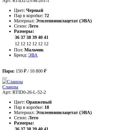
Арт: RTID2-25-M-201-1
Цвет:
Черный
Пар в коробке:
72
Материал:
Этиленвинилацетат (ЭВА)
Сезон:
Лето
Размеры:
36
37
38
39
40
41
12
12
12
12
12
12
Пол:
Мальчик
Бренд:
ЭВА
Пара:
150 ₽
/
10 800 ₽
Сланцы
Арт: RTID0-26-L-52-2
Цвет:
Оранжевый
Пар в коробке:
18
Материал:
Этиленвинилацетат (ЭВА)
Сезон:
Лето
Размеры:
36
37
38
39
40
41