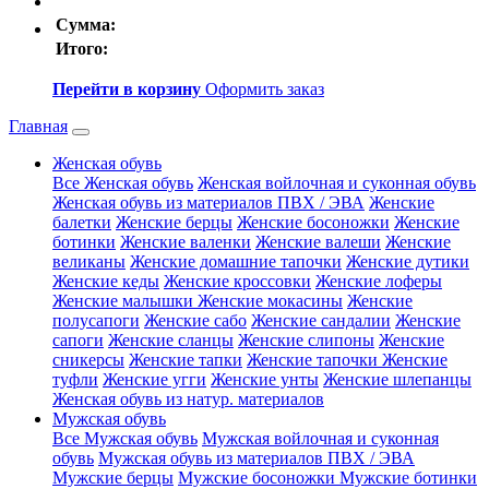
Сумма:
Итого:
Перейти в корзину
Оформить заказ
Главная
Женская обувь
Все Женская обувь
Женская войлочная и суконная обувь
Женская обувь из материалов ПВХ / ЭВА
Женские
балетки
Женские берцы
Женские босоножки
Женские
ботинки
Женские валенки
Женские валеши
Женские
великаны
Женские домашние тапочки
Женские дутики
Женские кеды
Женские кроссовки
Женские лоферы
Женские малышки
Женские мокасины
Женские
полусапоги
Женские сабо
Женские сандалии
Женские
сапоги
Женские сланцы
Женские слипоны
Женские
сникерсы
Женские тапки
Женские тапочки
Женские
туфли
Женские угги
Женские унты
Женские шлепанцы
Женская обувь из натур. материалов
Мужская обувь
Все Мужская обувь
Мужская войлочная и суконная
обувь
Мужская обувь из материалов ПВХ / ЭВА
Мужские берцы
Мужские босоножки
Мужские ботинки