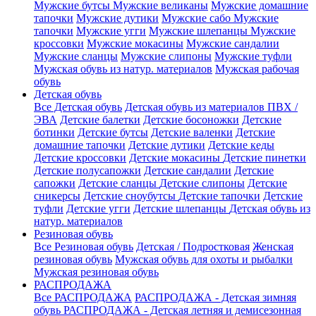
Мужские бутсы
Мужские великаны
Мужские домашние
тапочки
Мужские дутики
Мужские сабо
Мужские
тапочки
Мужские угги
Мужские шлепанцы
Мужские
кроссовки
Мужские мокасины
Мужские сандалии
Мужские сланцы
Мужские слипоны
Мужские туфли
Мужская обувь из натур. материалов
Мужская рабочая
обувь
Детская обувь
Все Детская обувь
Детская обувь из материалов ПВХ /
ЭВА
Детские балетки
Детские босоножки
Детские
ботинки
Детские бутсы
Детские валенки
Детские
домашние тапочки
Детские дутики
Детские кеды
Детские кроссовки
Детские мокасины
Детские пинетки
Детские полусапожки
Детские сандалии
Детские
сапожки
Детские сланцы
Детские слипоны
Детские
сникерсы
Детские сноубутсы
Детские тапочки
Детские
туфли
Детские угги
Детские шлепанцы
Детская обувь из
натур. материалов
Резиновая обувь
Все Резиновая обувь
Детская / Подростковая
Женская
резиновая обувь
Мужская обувь для охоты и рыбалки
Мужская резиновая обувь
РАСПРОДАЖА
Все РАСПРОДАЖА
РАСПРОДАЖА - Детская зимняя
обувь
РАСПРОДАЖА - Детская летняя и демисезонная