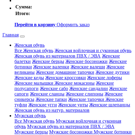
Сумма:
Итого:
Перейти в корзину
Оформить заказ
Главная
Женская обувь
Все Женская обувь
Женская войлочная и суконная обувь
Женская обувь из материалов ПВХ / ЭВА
Женские
балетки
Женские берцы
Женские босоножки
Женские
ботинки
Женские валенки
Женские валеши
Женские
великаны
Женские домашние тапочки
Женские дутики
Женские кеды
Женские кроссовки
Женские лоферы
Женские малышки
Женские мокасины
Женские
полусапоги
Женские сабо
Женские сандалии
Женские
сапоги
Женские сланцы
Женские слипоны
Женские
сникерсы
Женские тапки
Женские тапочки
Женские
туфли
Женские угги
Женские унты
Женские шлепанцы
Женская обувь из натур. материалов
Мужская обувь
Все Мужская обувь
Мужская войлочная и суконная
обувь
Мужская обувь из материалов ПВХ / ЭВА
Мужские берцы
Мужские босоножки
Мужские ботинки