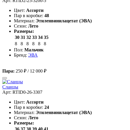
Арт: RTID2-25-3200-5
Цвет:
Ассорти
Пар в коробке:
48
Материал:
Этиленвинилацетат (ЭВА)
Сезон:
Лето
Размеры:
30
31
32
33
34
35
8
8
8
8
8
8
Пол:
Мальчик
Бренд:
ЭВА
Пара:
250 ₽
/
12 000 ₽
Сланцы
Арт: RTID0-26-3307
Цвет:
Ассорти
Пар в коробке:
24
Материал:
Этиленвинилацетат (ЭВА)
Сезон:
Лето
Размеры:
36
37
38
39
40
41