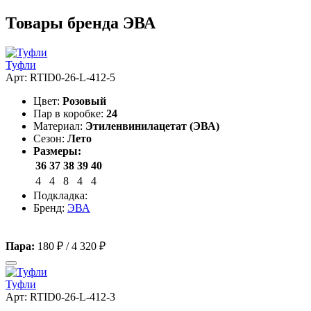
Товары бренда ЭВА
Туфли
Арт: RTID0-26-L-412-5
Цвет:
Розовый
Пар в коробке:
24
Материал:
Этиленвинилацетат (ЭВА)
Сезон:
Лето
Размеры:
36
37
38
39
40
4
4
8
4
4
Подкладка:
Бренд:
ЭВА
Пара:
180 ₽
/
4 320 ₽
Туфли
Арт: RTID0-26-L-412-3