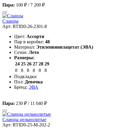
Пара:
100 ₽
/
7 200 ₽
Сланцы
Арт: RTID0-26-2301-8
Цвет:
Ассорти
Пар в коробке:
48
Материал:
Этиленвинилацетат (ЭВА)
Сезон:
Лето
Размеры:
24
25
26
27
28
29
8
8
8
8
8
8
Подкладка:
Пол:
Девочка
Бренд:
ЭВА
Пара:
230 ₽
/
11 040 ₽
Сланцы цельнолитые
Арт: RTID0-25-M-202-2