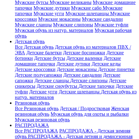
Мужские бутсы
Мужские великаны
Мужские домашние
тапочки
Мужские дутики
Мужские сабо
Мужские
тапочки
Мужские угги
Мужские шлепанцы
Мужские
кроссовки
Мужские мокасины
Мужские сандалии
Мужские сланцы
Мужские слипоны
Мужские туфли
Мужская обувь из натур. материалов
Мужская рабочая
обувь
Детская обувь
Все Детская обувь
Детская обувь из материалов ПВХ /
ЭВА
Детские балетки
Детские босоножки
Детские
ботинки
Детские бутсы
Детские валенки
Детские
домашние тапочки
Детские дутики
Детские кеды
Детские кроссовки
Детские мокасины
Детские пинетки
Детские полусапожки
Детские сандалии
Детские
сапожки
Детские сланцы
Детские слипоны
Детские
сникерсы
Детские сноубутсы
Детские тапочки
Детские
туфли
Детские угги
Детские шлепанцы
Детская обувь из
натур. материалов
Резиновая обувь
Все Резиновая обувь
Детская / Подростковая
Женская
резиновая обувь
Мужская обувь для охоты и рыбалки
Мужская резиновая обувь
РАСПРОДАЖА
Все РАСПРОДАЖА
РАСПРОДАЖА - Детская зимняя
обувь
РАСПРОДАЖА - Детская летняя и демисезонная