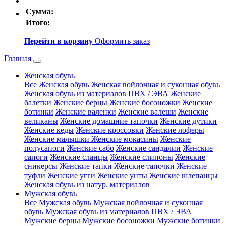
Сумма:
Итого:
Перейти в корзину
Оформить заказ
Главная
Женская обувь
Все Женская обувь
Женская войлочная и суконная обувь
Женская обувь из материалов ПВХ / ЭВА
Женские
балетки
Женские берцы
Женские босоножки
Женские
ботинки
Женские валенки
Женские валеши
Женские
великаны
Женские домашние тапочки
Женские дутики
Женские кеды
Женские кроссовки
Женские лоферы
Женские малышки
Женские мокасины
Женские
полусапоги
Женские сабо
Женские сандалии
Женские
сапоги
Женские сланцы
Женские слипоны
Женские
сникерсы
Женские тапки
Женские тапочки
Женские
туфли
Женские угги
Женские унты
Женские шлепанцы
Женская обувь из натур. материалов
Мужская обувь
Все Мужская обувь
Мужская войлочная и суконная
обувь
Мужская обувь из материалов ПВХ / ЭВА
Мужские берцы
Мужские босоножки
Мужские ботинки