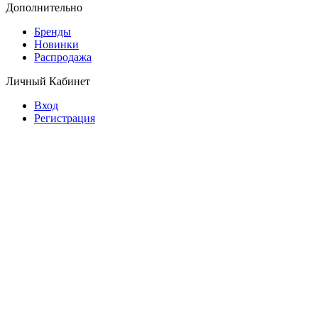
Дополнительно
Бренды
Новинки
Распродажа
Личный Кабинет
Вход
Регистрация
© Copyright 2026 Планета обуви.
Обувь оптом от производителя.
Предложение не является публичной офертой.
Копирование информации преследуется по закону.
Заказать звонок
630039, г. Новосибирск, ул. Воинская, 133
+7-913-384-80-62
zakaz@planet-shoes.ru
Перезвонит специалист