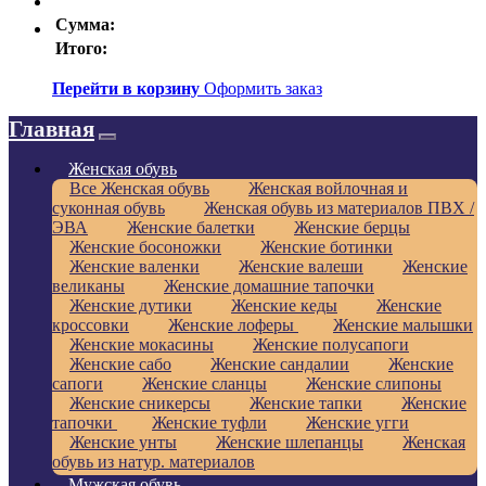
Сумма:
Итого:
Перейти в корзину
Оформить заказ
Главная
Женская обувь
Все Женская обувь
Женская войлочная и
суконная обувь
Женская обувь из материалов ПВХ /
ЭВА
Женские балетки
Женские берцы
Женские босоножки
Женские ботинки
Женские валенки
Женские валеши
Женские
великаны
Женские домашние тапочки
Женские дутики
Женские кеды
Женские
кроссовки
Женские лоферы
Женские малышки
Женские мокасины
Женские полусапоги
Женские сабо
Женские сандалии
Женские
сапоги
Женские сланцы
Женские слипоны
Женские сникерсы
Женские тапки
Женские
тапочки
Женские туфли
Женские угги
Женские унты
Женские шлепанцы
Женская
обувь из натур. материалов
Мужская обувь