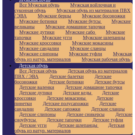
Все Мужская обувь
Мужская войлочная и
суконная обувь
Мужская обувь из материалов ПВХ
/ ЭВА
Мужские берцы
Мужские босоножки
Мужские ботинки
Мужские бутсы
Мужские
великаны
Мужские домашние тапочки
Мужские дутики
Мужские сабо
Мужские
тапочки
Мужские угги
Мужские шлепанцы
Мужские кроссовки
Мужские мокасины
Мужские сандалии
Мужские сланцы
Мужские слипоны
Мужские туфли
Мужская
обувь из натур. материалов
Мужская рабочая обувь
Детская обувь
Все Детская обувь
Детская обувь из материалов
ПВХ / ЭВА
Детские балетки
Детские
босоножки
Детские ботинки
Детские бутсы
Детские валенки
Детские домашние тапочки
Детские дутики
Детские кеды
Детские
кроссовки
Детские мокасины
Детские
пинетки
Детские полусапожки
Детские
сандалии
Детские сапожки
Детские сланцы
Детские слипоны
Детские сникерсы
Детские
сноубутсы
Детские тапочки
Детские туфли
Детские угги
Детские шлепанцы
Детская
обувь из натур. материалов