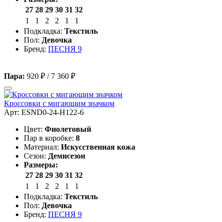
27
28
29
30
31
32
1
1
2
2
1
1
Подкладка:
Текстиль
Пол:
Девочка
Бренд:
ПЕСНЯ 9
Пара:
920 ₽
/
7 360 ₽
Кроссовки с мигающим значком
Арт: ESND0-24-H122-6
Цвет:
Фиолетовый
Пар в коробке:
8
Материал:
Искусственная кожа
Сезон:
Демисезон
Размеры:
27
28
29
30
31
32
1
1
2
2
1
1
Подкладка:
Текстиль
Пол:
Девочка
Бренд:
ПЕСНЯ 9