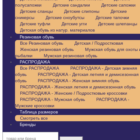
полусапожки
Детские сандалии
Детские сапожки
Детские сланцы
Детские слипоны
Детские
сникерсы
Детские сноубутсы
Детские тапочки
Детские туфли
Детские угги
Детские шлепанцы
Детская обувь из натур. материалов
Резиновая обувь
Все Резиновая обувь
Детская / Подростковая
Женская резиновая обувь
Мужская обувь для охоты 
рыбалки
Мужская резиновая обувь
РАСПРОДАЖА
Все РАСПРОДАЖА
РАСПРОДАЖА - Детская зимняя
обувь
РАСПРОДАЖА - Детская летняя и демисезонная
обувь
РАСПРОДАЖА - Женская зимняя обувь
РАСПРОДАЖА - Женская летняя и демисезонная обувь
РАСПРОДАЖА - Женские / Подростковые кроссовки
РАСПРОДАЖА - Мужская обувь
РАСПРОДАЖА -
Мужские кроссовки
Таблица размеров
Смотреть все
Бренды