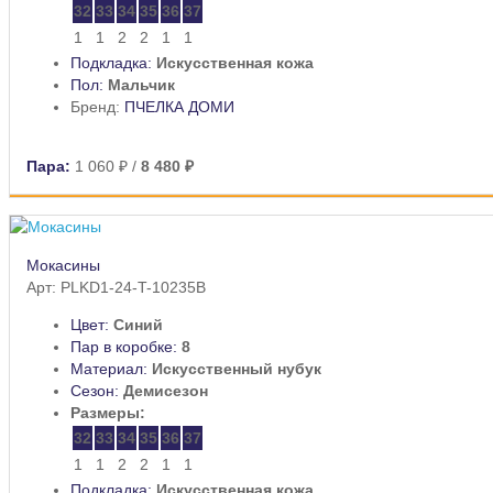
32
33
34
35
36
37
1
1
2
2
1
1
Подкладка:
Искусственная кожа
Пол:
Мальчик
Бренд:
ПЧЕЛКА ДОМИ
Пара:
1 060 ₽
/
8 480 ₽
Мокасины
Арт: PLKD1-24-T-10235B
Цвет:
Синий
Пар в коробке:
8
Материал:
Искусственный нубук
Сезон:
Демисезон
Размеры:
32
33
34
35
36
37
1
1
2
2
1
1
Подкладка:
Искусственная кожа