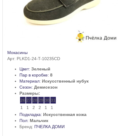
Мокасины
Арт: PLKD1-24-T-10235CD
Цвет:
Зеленый
Пар в коробке:
8
Материал:
Искусственный нубук
Сезон:
Демисезон
Размеры:
26
27
28
29
30
31
1
1
2
2
1
1
Подкладка:
Искусственная кожа
Пол:
Мальчик
Бренд:
ПЧЕЛКА ДОМИ