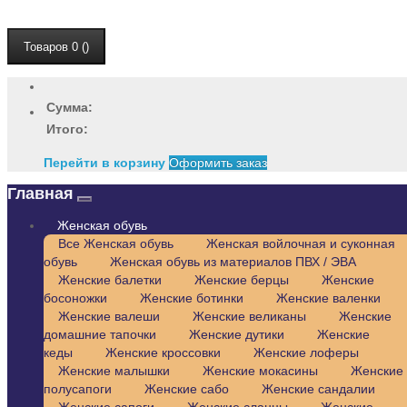
Товаров 0 ()
Сумма:
Итого:
Перейти в корзину
Оформить заказ
Главная
Женская обувь
Все Женская обувь
Женская войлочная и суконная
обувь
Женская обувь из материалов ПВХ / ЭВА
Женские балетки
Женские берцы
Женские
босоножки
Женские ботинки
Женские валенки
Женские валеши
Женские великаны
Женские
домашние тапочки
Женские дутики
Женские
кеды
Женские кроссовки
Женские лоферы
Женские малышки
Женские мокасины
Женские
полусапоги
Женские сабо
Женские сандалии