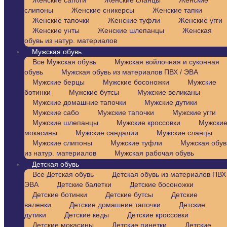
Женские сапоги
Женские сланцы
Женские
слипоны
Женские сникерсы
Женские тапки
Женские тапочки
Женские туфли
Женские угги
Женские унты
Женские шлепанцы
Женская
обувь из натур. материалов
Мужская обувь
Все Мужская обувь
Мужская войлочная и суконная
обувь
Мужская обувь из материалов ПВХ / ЭВА
Мужские берцы
Мужские босоножки
Мужские
ботинки
Мужские бутсы
Мужские великаны
Мужские домашние тапочки
Мужские дутики
Мужские сабо
Мужские тапочки
Мужские угги
Мужские шлепанцы
Мужские кроссовки
Мужски
мокасины
Мужские сандалии
Мужские сланцы
Мужские слипоны
Мужские туфли
Мужская обув
из натур. материалов
Мужская рабочая обувь
Детская обувь
Все Детская обувь
Детская обувь из материалов ПВХ 
ЭВА
Детские балетки
Детские босоножки
Детские ботинки
Детские бутсы
Детские
валенки
Детские домашние тапочки
Детские
дутики
Детские кеды
Детские кроссовки
Детские мокасины
Детские пинетки
Детские