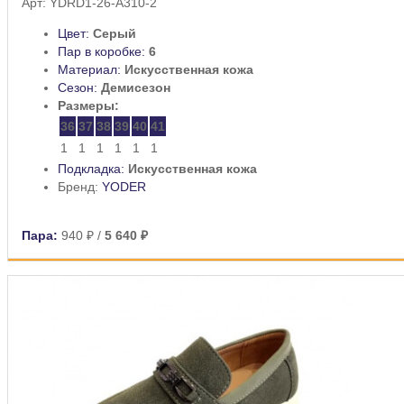
Арт: YDRD1-26-A310-2
Цвет:
Серый
Пар в коробке:
6
Материал:
Искусственная кожа
Сезон:
Демисезон
Размеры:
36
37
38
39
40
41
1
1
1
1
1
1
Подкладка:
Искусственная кожа
Бренд:
YODER
Пара:
940 ₽
/
5 640 ₽