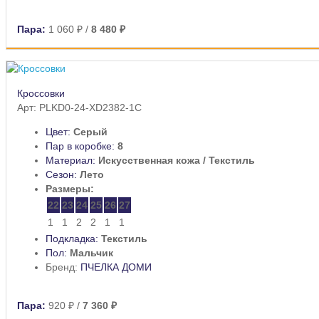
Пара:
1 060 ₽
/
8 480 ₽
Кроссовки
Арт: PLKD0-24-XD2382-1C
Цвет:
Серый
Пар в коробке:
8
Материал:
Искусственная кожа / Текстиль
Сезон:
Лето
Размеры:
22
23
24
25
26
27
1
1
2
2
1
1
Подкладка:
Текстиль
Пол:
Мальчик
Бренд:
ПЧЕЛКА ДОМИ
Пара:
920 ₽
/
7 360 ₽