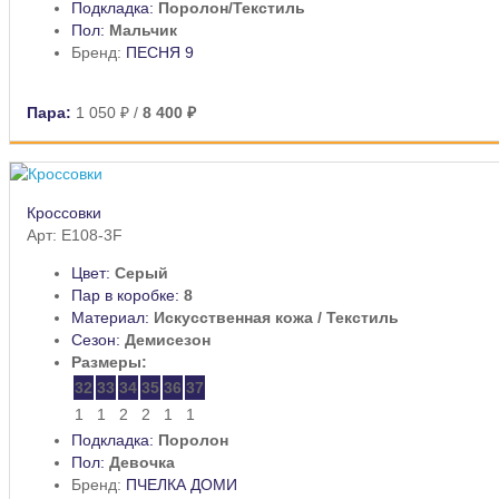
Подкладка:
Поролон/Текстиль
Пол:
Мальчик
Бренд:
ПЕСНЯ 9
Пара:
1 050 ₽
/
8 400 ₽
Кроссовки
Арт: E108-3F
Цвет:
Серый
Пар в коробке:
8
Материал:
Искусственная кожа / Текстиль
Сезон:
Демисезон
Размеры:
32
33
34
35
36
37
1
1
2
2
1
1
Подкладка:
Поролон
Пол:
Девочка
Бренд:
ПЧЕЛКА ДОМИ