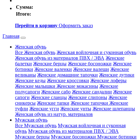
Сумма:
Итого:
Перейти в корзину
Оформить заказ
Главная
Женская обувь
Все Женская обувь
Женская войлочная и суконная обувь
Женская обувь из материалов ПВХ / ЭВА
Женские
балетки
Женские берцы
Женские босоножки
Женские
ботинки
Женские валенки
Женские валеши
Женские
великаны
Женские домашние тапочки
Женские дутики
Женские кеды
Женские кроссовки
Женские лоферы
Женские малышки
Женские мокасины
Женские
полусапоги
Женские сабо
Женские сандалии
Женские
сапоги
Женские сланцы
Женские слипоны
Женские
сникерсы
Женские тапки
Женские тапочки
Женские
туфли
Женские угги
Женские унты
Женские шлепанцы
Женская обувь из натур. материалов
Мужская обувь
Все Мужская обувь
Мужская войлочная и суконная
обувь
Мужская обувь из материалов ПВХ / ЭВА
Мужские берцы
Мужские босоножки
Мужские ботинки