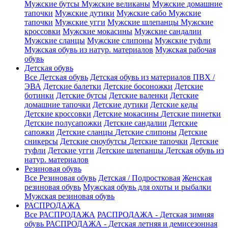
Мужские бутсы
Мужские великаны
Мужские домашние
тапочки
Мужские дутики
Мужские сабо
Мужские
тапочки
Мужские угги
Мужские шлепанцы
Мужские
кроссовки
Мужские мокасины
Мужские сандалии
Мужские сланцы
Мужские слипоны
Мужские туфли
Мужская обувь из натур. материалов
Мужская рабочая
обувь
Детская обувь
Все Детская обувь
Детская обувь из материалов ПВХ /
ЭВА
Детские балетки
Детские босоножки
Детские
ботинки
Детские бутсы
Детские валенки
Детские
домашние тапочки
Детские дутики
Детские кеды
Детские кроссовки
Детские мокасины
Детские пинетки
Детские полусапожки
Детские сандалии
Детские
сапожки
Детские сланцы
Детские слипоны
Детские
сникерсы
Детские сноубутсы
Детские тапочки
Детские
туфли
Детские угги
Детские шлепанцы
Детская обувь из
натур. материалов
Резиновая обувь
Все Резиновая обувь
Детская / Подростковая
Женская
резиновая обувь
Мужская обувь для охоты и рыбалки
Мужская резиновая обувь
РАСПРОДАЖА
Все РАСПРОДАЖА
РАСПРОДАЖА - Детская зимняя
обувь
РАСПРОДАЖА - Детская летняя и демисезонная