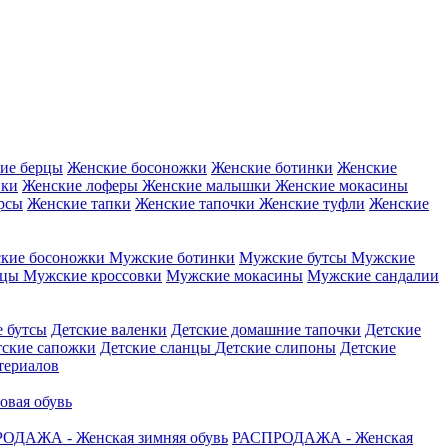
ие берцы
Женские босоножки
Женские ботинки
Женские
вки
Женские лоферы
Женские малышки
Женские мокасины
рсы
Женские тапки
Женские тапочки
Женские туфли
Женские
кие босоножки
Мужские ботинки
Мужские бутсы
Мужские
нцы
Мужские кроссовки
Мужские мокасины
Мужские сандалии
е бутсы
Детские валенки
Детские домашние тапочки
Детские
тские сапожки
Детские сланцы
Детские слипоны
Детские
атериалов
овая обувь
ОДАЖА - Женская зимняя обувь
РАСПРОДАЖА - Женская