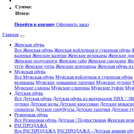
Сумма:
Итого:
Перейти в корзину
Оформить заказ
Главная
Женская обувь
Все Женская обувь
Женская войлочная и суконная обувь
Ж
валенки
Женские валеши
Женские великаны
Женские до
Женские полусапоги
Женские сабо
Женские сандалии
Же
угги
Женские унты
Женские шлепанцы
Женская обувь из
Мужская обувь
Все Мужская обувь
Мужская войлочная и суконная обувь
великаны
Мужские домашние тапочки
Мужские дутики
Мужские сланцы
Мужские слипоны
Мужские туфли
Мужс
Детская обувь
Все Детская обувь
Детская обувь из материалов ПВХ / Э
дутики
Детские кеды
Детские кроссовки
Детские мокас
сникерсы
Детские сноубутсы
Детские тапочки
Детские т
Резиновая обувь
Все Резиновая обувь
Детская / Подростковая
Женская рез
РАСПРОДАЖА
Все РАСПРОДАЖА
РАСПРОДАЖА - Детская зимняя об