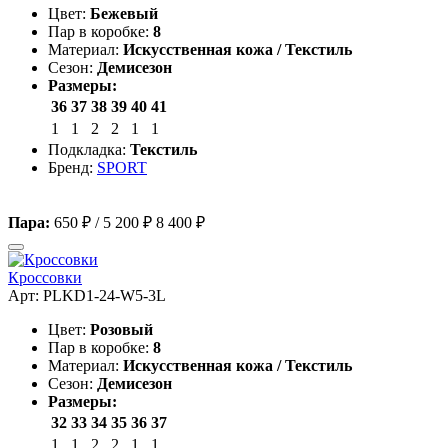
Цвет:
Бежевый
Пар в коробке:
8
Материал:
Искусственная кожа / Текстиль
Сезон:
Демисезон
Размеры:
36
37
38
39
40
41
1
1
2
2
1
1
Подкладка:
Текстиль
Бренд:
SPORT
Пара:
650 ₽
/
5 200 ₽
8 400 ₽
Кроссовки
Арт: PLKD1-24-W5-3L
Цвет:
Розовый
Пар в коробке:
8
Материал:
Искусственная кожа / Текстиль
Сезон:
Демисезон
Размеры:
32
33
34
35
36
37
1
1
2
2
1
1