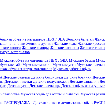
енская обувь из материалов ПВХ / ЭВА
Женские балетки
Женск
машние тапочки
Женские дутики
Женские кеды
Женские кроссо
нские сапоги
Женские сланцы
Женские слипоны
Женские снике
 натур. материалов
Мужская обувь из материалов ПВХ / ЭВА
Мужские берцы
Мужс
Мужские сабо
Мужские тапочки
Мужские угги
Мужские шлепа
кая обувь из натур. материалов
Мужская рабочая обувь
ВА
Детские балетки
Детские босоножки
Детские ботинки
Детски
ины
Детские пинетки
Детские полусапожки
Детские сандалии
Де
уфли
Детские угги
Детские шлепанцы
Детская обувь из натур. м
иновая обувь
Мужская обувь для охоты и рыбалки
Мужская резин
увь
РАСПРОДАЖА - Детская летняя и демисезонная обувь
РАСПР