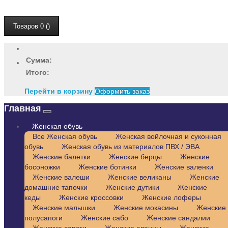
Товаров 0 ()
Сумма:
Итого:
Перейти в корзину
Оформить заказ
Главная
Женская обувь
Все Женская обувь
Женская войлочная и суконная
обувь
Женская обувь из материалов ПВХ / ЭВА
Женские балетки
Женские берцы
Женские
босоножки
Женские ботинки
Женские валенки
Женские валеши
Женские великаны
Женские
домашние тапочки
Женские дутики
Женские
кеды
Женские кроссовки
Женские лоферы
Женские малышки
Женские мокасины
Женские
полусапоги
Женские сабо
Женские сандалии