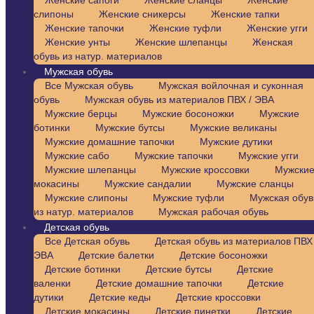
Женские сапоги
Женские сланцы
Женские
слипоны
Женские сникерсы
Женские тапки
Женские тапочки
Женские туфли
Женские угги
Женские унты
Женские шлепанцы
Женская
обувь из натур. материалов
Мужская обувь
Все Мужская обувь
Мужская войлочная и суконная
обувь
Мужская обувь из материалов ПВХ / ЭВА
Мужские берцы
Мужские босоножки
Мужские
ботинки
Мужские бутсы
Мужские великаны
Мужские домашние тапочки
Мужские дутики
Мужские сабо
Мужские тапочки
Мужские угги
Мужские шлепанцы
Мужские кроссовки
Мужски
мокасины
Мужские сандалии
Мужские сланцы
Мужские слипоны
Мужские туфли
Мужская обув
из натур. материалов
Мужская рабочая обувь
Детская обувь
Все Детская обувь
Детская обувь из материалов ПВХ 
ЭВА
Детские балетки
Детские босоножки
Детские ботинки
Детские бутсы
Детские
валенки
Детские домашние тапочки
Детские
дутики
Детские кеды
Детские кроссовки
Детские мокасины
Детские пинетки
Детские