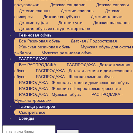
полусапожки
Детские сандалии
Детские сапожки
Детские сланцы
Детские слипоны
Детские
сникерсы
Детские сноубутсы
Детские тапочки
Детские туфли
Детские угги
Детские шлепанцы
Детская обувь из натур. материалов
Резиновая обувь
Все Резиновая обувь
Детская / Подростковая
Женская резиновая обувь
Мужская обувь для охоты 
рыбалки
Мужская резиновая обувь
РАСПРОДАЖА
Все РАСПРОДАЖА
РАСПРОДАЖА - Детская зимняя
обувь
РАСПРОДАЖА - Детская летняя и демисезонная
обувь
РАСПРОДАЖА - Женская зимняя обувь
РАСПРОДАЖА - Женская летняя и демисезонная обувь
РАСПРОДАЖА - Женские / Подростковые кроссовки
РАСПРОДАЖА - Мужская обувь
РАСПРОДАЖА -
Мужские кроссовки
Таблица размеров
Смотреть все
Бренды