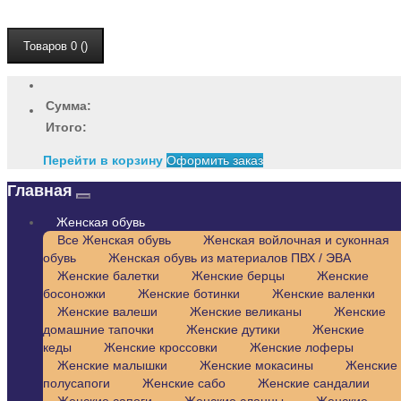
Товаров 0 ()
Сумма:
Итого:
Перейти в корзину
Оформить заказ
Главная
Женская обувь
Все Женская обувь
Женская войлочная и суконная
обувь
Женская обувь из материалов ПВХ / ЭВА
Женские балетки
Женские берцы
Женские
босоножки
Женские ботинки
Женские валенки
Женские валеши
Женские великаны
Женские
домашние тапочки
Женские дутики
Женские
кеды
Женские кроссовки
Женские лоферы
Женские малышки
Женские мокасины
Женские
полусапоги
Женские сабо
Женские сандалии