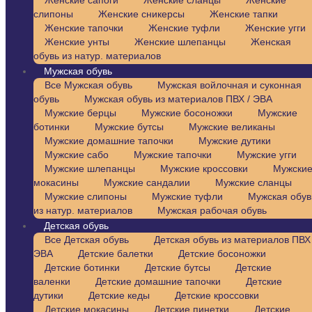
Женские сапоги
Женские сланцы
Женские
слипоны
Женские сникерсы
Женские тапки
Женские тапочки
Женские туфли
Женские угги
Женские унты
Женские шлепанцы
Женская
обувь из натур. материалов
Мужская обувь
Все Мужская обувь
Мужская войлочная и суконная
обувь
Мужская обувь из материалов ПВХ / ЭВА
Мужские берцы
Мужские босоножки
Мужские
ботинки
Мужские бутсы
Мужские великаны
Мужские домашние тапочки
Мужские дутики
Мужские сабо
Мужские тапочки
Мужские угги
Мужские шлепанцы
Мужские кроссовки
Мужски
мокасины
Мужские сандалии
Мужские сланцы
Мужские слипоны
Мужские туфли
Мужская обув
из натур. материалов
Мужская рабочая обувь
Детская обувь
Все Детская обувь
Детская обувь из материалов ПВХ 
ЭВА
Детские балетки
Детские босоножки
Детские ботинки
Детские бутсы
Детские
валенки
Детские домашние тапочки
Детские
дутики
Детские кеды
Детские кроссовки
Детские мокасины
Детские пинетки
Детские