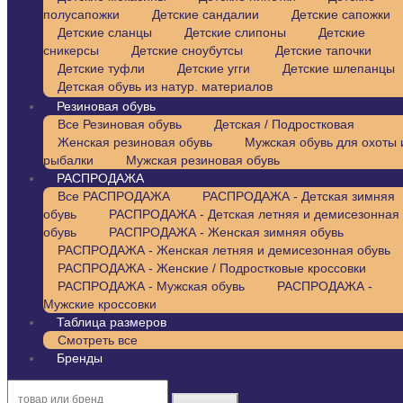
полусапожки
Детские сандалии
Детские сапожки
Детские сланцы
Детские слипоны
Детские
сникерсы
Детские сноубутсы
Детские тапочки
Детские туфли
Детские угги
Детские шлепанцы
Детская обувь из натур. материалов
Резиновая обувь
Все Резиновая обувь
Детская / Подростковая
Женская резиновая обувь
Мужская обувь для охоты 
рыбалки
Мужская резиновая обувь
РАСПРОДАЖА
Все РАСПРОДАЖА
РАСПРОДАЖА - Детская зимняя
обувь
РАСПРОДАЖА - Детская летняя и демисезонная
обувь
РАСПРОДАЖА - Женская зимняя обувь
РАСПРОДАЖА - Женская летняя и демисезонная обувь
РАСПРОДАЖА - Женские / Подростковые кроссовки
РАСПРОДАЖА - Мужская обувь
РАСПРОДАЖА -
Мужские кроссовки
Таблица размеров
Смотреть все
Бренды