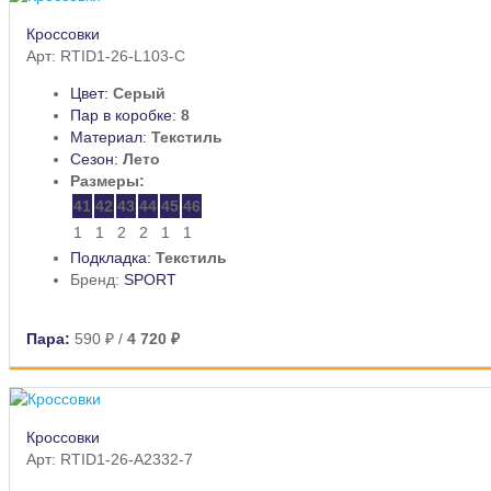
Кроссовки
Арт: RTID1-26-L103-C
Цвет:
Серый
Пар в коробке:
8
Материал:
Текстиль
Сезон:
Лето
Размеры:
41
42
43
44
45
46
1
1
2
2
1
1
Подкладка:
Текстиль
Бренд:
SPORT
Пара:
590 ₽
/
4 720 ₽
Кроссовки
Арт: RTID1-26-A2332-7