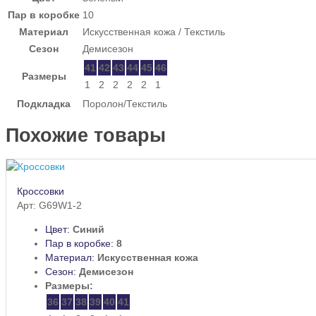
Пар в коробке
10
Материал
Искусственная кожа / Текстиль
Сезон
Демисезон
41
42
43
44
45
46
Размеры
1
2
2
2
2
1
Подкладка
Поролон/Текстиль
Похожие товары
Кроссовки
Арт: G69W1-2
Цвет:
Синий
Пар в коробке:
8
Материал:
Искусственная кожа
Сезон:
Демисезон
Размеры:
36
37
38
39
40
41