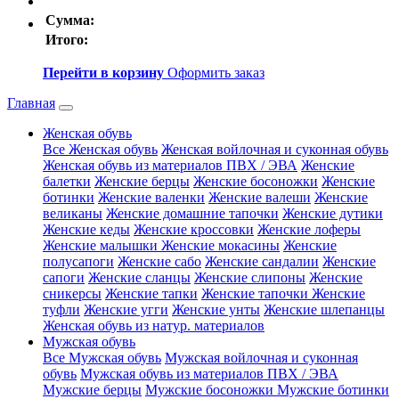
Сумма:
Итого:
Перейти в корзину
Оформить заказ
Главная
Женская обувь
Все Женская обувь
Женская войлочная и суконная обувь
Женская обувь из материалов ПВХ / ЭВА
Женские
балетки
Женские берцы
Женские босоножки
Женские
ботинки
Женские валенки
Женские валеши
Женские
великаны
Женские домашние тапочки
Женские дутики
Женские кеды
Женские кроссовки
Женские лоферы
Женские малышки
Женские мокасины
Женские
полусапоги
Женские сабо
Женские сандалии
Женские
сапоги
Женские сланцы
Женские слипоны
Женские
сникерсы
Женские тапки
Женские тапочки
Женские
туфли
Женские угги
Женские унты
Женские шлепанцы
Женская обувь из натур. материалов
Мужская обувь
Все Мужская обувь
Мужская войлочная и суконная
обувь
Мужская обувь из материалов ПВХ / ЭВА
Мужские берцы
Мужские босоножки
Мужские ботинки