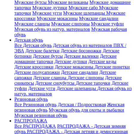
Мужские бутсы
Мужские великаны
Мужские домашние
тапочки
Мужские дутики
Мужские сабо
Мужские
тапочки
Мужские угги
Мужские шлепанцы
Мужские
кроссовки
Мужские мокасины
Мужские сандалии
Мужские сланцы
Мужские слипоны
Мужские туфли
Мужская обувь из натур. материалов
Мужская рабочая
обувь
Детская обувь
Все Детская обувь
Детская обувь из материалов ПВХ /
ЭВА
Детские балетки
Детские босоножки
Детские
ботинки
Детские бутсы
Детские валенки
Детские
домашние тапочки
Детские дутики
Детские кеды
Детские кроссовки
Детские мокасины
Детские пинетки
Детские полусапожки
Детские сандалии
Детские
сапожки
Детские сланцы
Детские слипоны
Детские
сникерсы
Детские сноубутсы
Детские тапочки
Детские
туфли
Детские угги
Детские шлепанцы
Детская обувь из
натур. материалов
Резиновая обувь
Все Резиновая обувь
Детская / Подростковая
Женская
резиновая обувь
Мужская обувь для охоты и рыбалки
Мужская резиновая обувь
РАСПРОДАЖА
Все РАСПРОДАЖА
РАСПРОДАЖА - Детская зимняя
обувь
РАСПРОДАЖА - Детская летняя и демисезонная