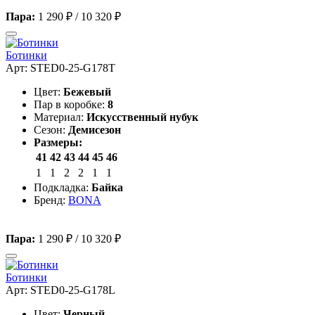
Пара:
1 290 ₽
/
10 320 ₽
Ботинки
Арт: STED0-25-G178T
Цвет:
Бежевый
Пар в коробке:
8
Материал:
Искусственный нубук
Сезон:
Демисезон
Размеры:
41
42
43
44
45
46
1
1
2
2
1
1
Подкладка:
Байка
Бренд:
BONA
Пара:
1 290 ₽
/
10 320 ₽
Ботинки
Арт: STED0-25-G178L
Цвет:
Черный