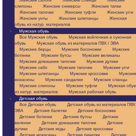
Женские сапоги
Женские сланцы
Женские
слипоны
Женские сникерсы
Женские тапки
Женские тапочки
Женские туфли
Женские угги
Женские унты
Женские шлепанцы
Женская
обувь из натур. материалов
Мужская обувь
Все Мужская обувь
Мужская войлочная и суконная
обувь
Мужская обувь из материалов ПВХ / ЭВА
Мужские берцы
Мужские босоножки
Мужские
ботинки
Мужские бутсы
Мужские великаны
Мужские домашние тапочки
Мужские дутики
Мужские сабо
Мужские тапочки
Мужские угги
Мужские шлепанцы
Мужские кроссовки
Мужски
мокасины
Мужские сандалии
Мужские сланцы
Мужские слипоны
Мужские туфли
Мужская обув
из натур. материалов
Мужская рабочая обувь
Детская обувь
Все Детская обувь
Детская обувь из материалов ПВХ 
ЭВА
Детские балетки
Детские босоножки
Детские ботинки
Детские бутсы
Детские
валенки
Детские домашние тапочки
Детские
дутики
Детские кеды
Детские кроссовки
Детские мокасины
Детские пинетки
Детские