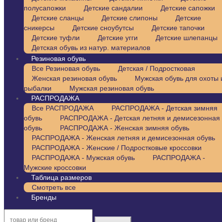
полусапожки
Детские сандалии
Детские сапожки
Детские сланцы
Детские слипоны
Детские
сникерсы
Детские сноубутсы
Детские тапочки
Детские туфли
Детские угги
Детские шлепанцы
Детская обувь из натур. материалов
Резиновая обувь
Все Резиновая обувь
Детская / Подростковая
Женская резиновая обувь
Мужская обувь для охоты 
рыбалки
Мужская резиновая обувь
РАСПРОДАЖА
Все РАСПРОДАЖА
РАСПРОДАЖА - Детская зимняя
обувь
РАСПРОДАЖА - Детская летняя и демисезонная
обувь
РАСПРОДАЖА - Женская зимняя обувь
РАСПРОДАЖА - Женская летняя и демисезонная обувь
РАСПРОДАЖА - Женские / Подростковые кроссовки
РАСПРОДАЖА - Мужская обувь
РАСПРОДАЖА -
Мужские кроссовки
Таблица размеров
Смотреть все
Бренды