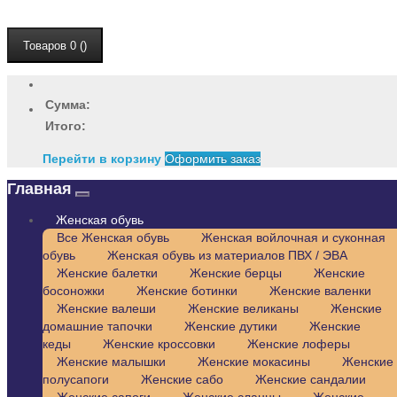
Товаров 0 ()
Сумма:
Итого:
Перейти в корзину
Оформить заказ
Главная
Женская обувь
Все Женская обувь
Женская войлочная и суконная
обувь
Женская обувь из материалов ПВХ / ЭВА
Женские балетки
Женские берцы
Женские
босоножки
Женские ботинки
Женские валенки
Женские валеши
Женские великаны
Женские
домашние тапочки
Женские дутики
Женские
кеды
Женские кроссовки
Женские лоферы
Женские малышки
Женские мокасины
Женские
полусапоги
Женские сабо
Женские сандалии