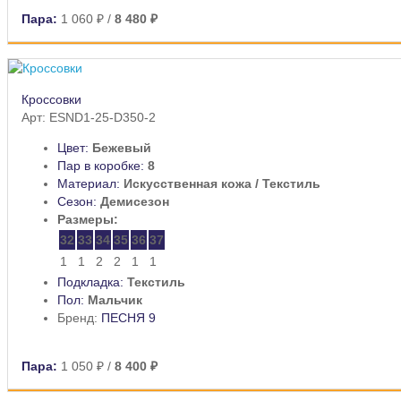
Пара:
1 060 ₽
/
8 480 ₽
Кроссовки
Арт: ESND1-25-D350-2
Цвет:
Бежевый
Пар в коробке:
8
Материал:
Искусственная кожа / Текстиль
Сезон:
Демисезон
Размеры:
32
33
34
35
36
37
1
1
2
2
1
1
Подкладка:
Текстиль
Пол:
Мальчик
Бренд:
ПЕСНЯ 9
Пара:
1 050 ₽
/
8 400 ₽