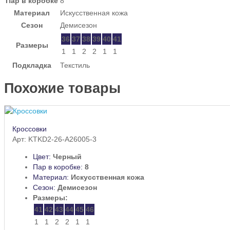
Пар в коробке
8
Материал
Искусственная кожа
Сезон
Демисезон
36
37
38
39
40
41
Размеры
1
1
2
2
1
1
Подкладка
Текстиль
Похожие товары
Кроссовки
Арт: KTKD2-26-A26005-3
Цвет:
Черный
Пар в коробке:
8
Материал:
Искусственная кожа
Сезон:
Демисезон
Размеры:
41
42
43
44
45
46
1
1
2
2
1
1