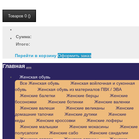
Товаров 0 ()
Сумма:
Итого:
Перейти в корзину
Оформить заказ
Главная
Женская обувь
Все Женская обувь
Женская войлочная и суконная
обувь
Женская обувь из материалов ПВХ / ЭВА
Женские балетки
Женские берцы
Женские
босоножки
Женские ботинки
Женские валенки
Женские валеши
Женские великаны
Женские
домашние тапочки
Женские дутики
Женские
кеды
Женские кроссовки
Женские лоферы
Женские малышки
Женские мокасины
Женские
полусапоги
Женские сабо
Женские сандалии