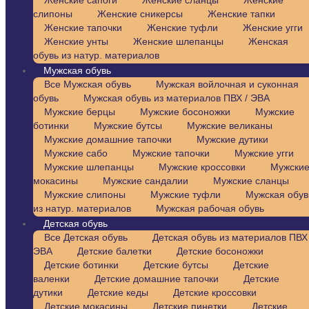
Женские сапоги
Женские сланцы
Женские
слипоны
Женские сникерсы
Женские тапки
Женские тапочки
Женские туфли
Женские угги
Женские унты
Женские шлепанцы
Женская
обувь из натур. материалов
Мужская обувь
Все Мужская обувь
Мужская войлочная и суконная
обувь
Мужская обувь из материалов ПВХ / ЭВА
Мужские берцы
Мужские босоножки
Мужские
ботинки
Мужские бутсы
Мужские великаны
Мужские домашние тапочки
Мужские дутики
Мужские сабо
Мужские тапочки
Мужские угги
Мужские шлепанцы
Мужские кроссовки
Мужски
мокасины
Мужские сандалии
Мужские сланцы
Мужские слипоны
Мужские туфли
Мужская обув
из натур. материалов
Мужская рабочая обувь
Детская обувь
Все Детская обувь
Детская обувь из материалов ПВХ 
ЭВА
Детские балетки
Детские босоножки
Детские ботинки
Детские бутсы
Детские
валенки
Детские домашние тапочки
Детские
дутики
Детские кеды
Детские кроссовки
Детские мокасины
Детские пинетки
Детские