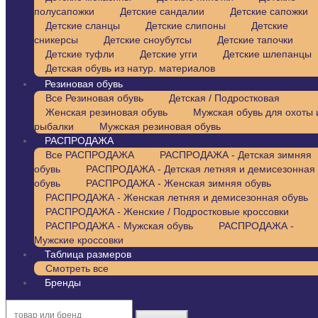
полусапожки
Детские сандалии
Детские сапожки
Детские сланцы
Детские слипоны
Детские
сникерсы
Детские сноубутсы
Детские тапочки
Детские туфли
Детские угги
Детские шлепанцы
Детская обувь из натур. материалов
Резиновая обувь
Все Резиновая обувь
Детская / Подростковая
Женская резиновая обувь
Мужская обувь для охоты 
рыбалки
Мужская резиновая обувь
РАСПРОДАЖА
Все РАСПРОДАЖА
РАСПРОДАЖА - Детская зимняя
обувь
РАСПРОДАЖА - Детская летняя и демисезонная
обувь
РАСПРОДАЖА - Женская зимняя обувь
РАСПРОДАЖА - Женская летняя и демисезонная обувь
РАСПРОДАЖА - Женские / Подростковые кроссовки
РАСПРОДАЖА - Мужская обувь
РАСПРОДАЖА -
Мужские кроссовки
Таблица размеров
Смотреть все
Бренды