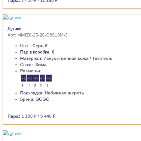
Пара:
1 400 ₽
/
11 200 ₽
Дутики
Арт: MMIZ0-25-26-G8619M-3
Цвет:
Серый
Пар в коробке:
8
Материал:
Искусственная кожа / Текстиль
Сезон:
Зима
Размеры:
42
43
44
45
46
1
2
2
2
1
Подкладка:
Набивная шерсть
Бренд:
GOGC
Пара:
1 180 ₽
/
9 440 ₽