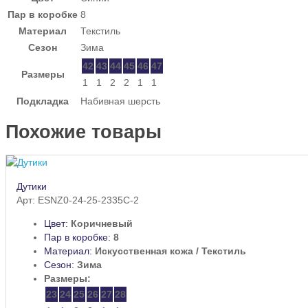
Пар в коробке
8
Материал
Текстиль
Сезон
Зима
42
43
44
45
46
47
Размеры
1
1
2
2
1
1
Подкладка
Набивная шерсть
Похожие товары
Дутики
Арт: ESNZ0-24-25-2335C-2
Цвет:
Коричневый
Пар в коробке:
8
Материал:
Искусственная кожа / Текстиль
Сезон:
Зима
Размеры:
23
24
25
26
27
28