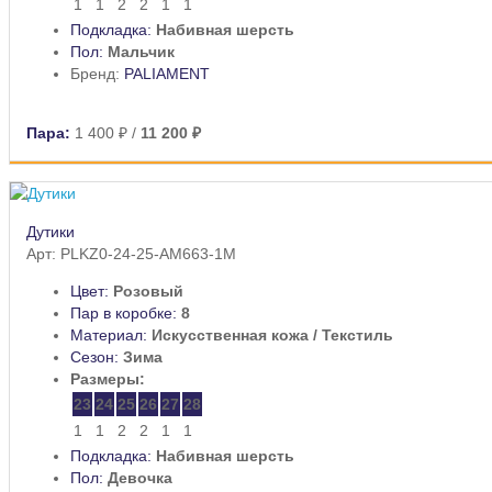
1
1
2
2
1
1
Подкладка:
Набивная шерсть
Пол:
Мальчик
Бренд:
PALIAMENT
Пара:
1 400 ₽
/
11 200 ₽
Дутики
Арт: PLKZ0-24-25-AM663-1M
Цвет:
Розовый
Пар в коробке:
8
Материал:
Искусственная кожа / Текстиль
Сезон:
Зима
Размеры:
23
24
25
26
27
28
1
1
2
2
1
1
Подкладка:
Набивная шерсть
Пол:
Девочка