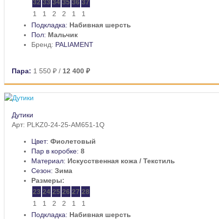
32
33
34
35
36
37
1
1
2
2
1
1
Подкладка:
Набивная шерсть
Пол:
Мальчик
Бренд:
PALIAMENT
Пара:
1 550 ₽
/
12 400 ₽
Дутики
Арт: PLKZ0-24-25-AM651-1Q
Цвет:
Фиолетовый
Пар в коробке:
8
Материал:
Искусственная кожа / Текстиль
Сезон:
Зима
Размеры:
23
24
25
26
27
28
1
1
2
2
1
1
Подкладка:
Набивная шерсть