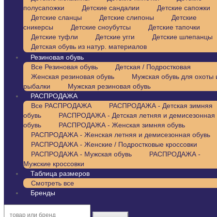
полусапожки
Детские сандалии
Детские сапожки
Детские сланцы
Детские слипоны
Детские
сникерсы
Детские сноубутсы
Детские тапочки
Детские туфли
Детские угги
Детские шлепанцы
Детская обувь из натур. материалов
Резиновая обувь
Все Резиновая обувь
Детская / Подростковая
Женская резиновая обувь
Мужская обувь для охоты 
рыбалки
Мужская резиновая обувь
РАСПРОДАЖА
Все РАСПРОДАЖА
РАСПРОДАЖА - Детская зимняя
обувь
РАСПРОДАЖА - Детская летняя и демисезонная
обувь
РАСПРОДАЖА - Женская зимняя обувь
РАСПРОДАЖА - Женская летняя и демисезонная обувь
РАСПРОДАЖА - Женские / Подростковые кроссовки
РАСПРОДАЖА - Мужская обувь
РАСПРОДАЖА -
Мужские кроссовки
Таблица размеров
Смотреть все
Бренды