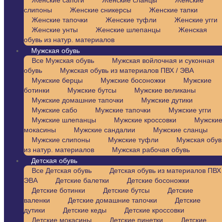
Женские сапоги
Женские сланцы
Женские
слипоны
Женские сникерсы
Женские тапки
Женские тапочки
Женские туфли
Женские угги
Женские унты
Женские шлепанцы
Женская
обувь из натур. материалов
Мужская обувь
Все Мужская обувь
Мужская войлочная и суконная
обувь
Мужская обувь из материалов ПВХ / ЭВА
Мужские берцы
Мужские босоножки
Мужские
ботинки
Мужские бутсы
Мужские великаны
Мужские домашние тапочки
Мужские дутики
Мужские сабо
Мужские тапочки
Мужские угги
Мужские шлепанцы
Мужские кроссовки
Мужски
мокасины
Мужские сандалии
Мужские сланцы
Мужские слипоны
Мужские туфли
Мужская обув
из натур. материалов
Мужская рабочая обувь
Детская обувь
Все Детская обувь
Детская обувь из материалов ПВХ 
ЭВА
Детские балетки
Детские босоножки
Детские ботинки
Детские бутсы
Детские
валенки
Детские домашние тапочки
Детские
дутики
Детские кеды
Детские кроссовки
Детские мокасины
Детские пинетки
Детские