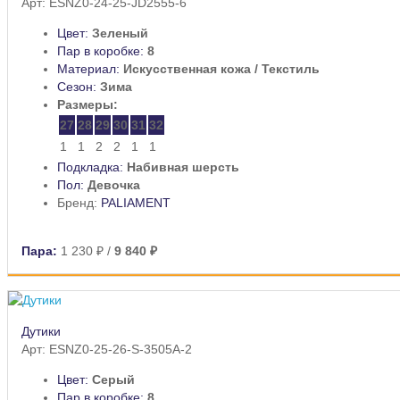
Арт: ESNZ0-24-25-JD2555-6
Цвет:
Зеленый
Пар в коробке:
8
Материал:
Искусственная кожа / Текстиль
Сезон:
Зима
Размеры:
27
28
29
30
31
32
1
1
2
2
1
1
Подкладка:
Набивная шерсть
Пол:
Девочка
Бренд:
PALIAMENT
Пара:
1 230 ₽
/
9 840 ₽
Дутики
Арт: ESNZ0-25-26-S-3505A-2
Цвет:
Серый
Пар в коробке:
8