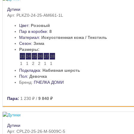
Дутики
Арт: PLKZ0-24-25-AM661-1L
Цвет:
Розовый
Пар в коробке:
8
Материал:
Искусственная кожа / Текстиль
Сезон:
Зима
Размеры:
23
24
25
26
27
28
1
1
2
2
1
1
Подкладка:
Набивная шерсть
Пол:
Девочка
Бренд:
ПЧЕЛКА ДОМИ
Пара:
1 230 ₽
/
9 840 ₽
Дутики
Арт: CPLZ0-25-26-M-5009C-5