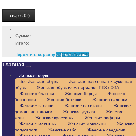
Товаров 0 ()
Сумма:
Итого:
Перейти в корзину
Оформить заказ
Главная
Женская обувь
Все Женская обувь
Женская войлочная и суконная
обувь
Женская обувь из материалов ПВХ / ЭВА
Женские балетки
Женские берцы
Женские
босоножки
Женские ботинки
Женские валенки
Женские валеши
Женские великаны
Женские
домашние тапочки
Женские дутики
Женские
кеды
Женские кроссовки
Женские лоферы
Женские малышки
Женские мокасины
Женские
полусапоги
Женские сабо
Женские сандалии