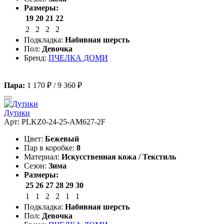
Размеры:
19
20
21
22
2
2
2
2
Подкладка:
Набивная шерсть
Пол:
Девочка
Бренд:
ПЧЕЛКА ДОМИ
Пара:
1 170 ₽
/
9 360 ₽
Дутики
Арт: PLKZ0-24-25-AM627-2F
Цвет:
Бежевый
Пар в коробке:
8
Материал:
Искусственная кожа / Текстиль
Сезон:
Зима
Размеры:
25
26
27
28
29
30
1
1
2
2
1
1
Подкладка:
Набивная шерсть
Пол:
Девочка