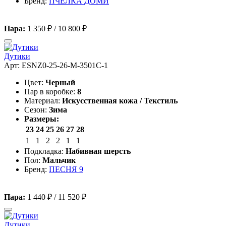
Бренд:
ПЧЕЛКА ДОМИ
Пара:
1 350 ₽
/
10 800 ₽
Дутики
Арт: ESNZ0-25-26-M-3501C-1
Цвет:
Черный
Пар в коробке:
8
Материал:
Искусственная кожа / Текстиль
Сезон:
Зима
Размеры:
23
24
25
26
27
28
1
1
2
2
1
1
Подкладка:
Набивная шерсть
Пол:
Мальчик
Бренд:
ПЕСНЯ 9
Пара:
1 440 ₽
/
11 520 ₽
Дутики