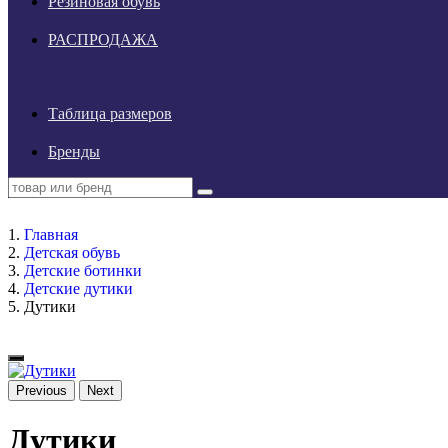
Резиновая обувь
РАСПРОДАЖА
Таблица размеров
Бренды
Главная
Детская обувь
Детские ботинки
Детские дутики
Дутики
Previous
Next
Дутики