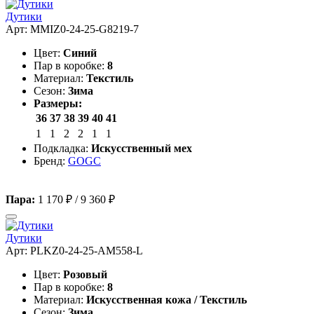
Дутики
Арт: MMIZ0-24-25-G8219-7
Цвет:
Синий
Пар в коробке:
8
Материал:
Текстиль
Сезон:
Зима
Размеры:
36
37
38
39
40
41
1
1
2
2
1
1
Подкладка:
Искусственный мех
Бренд:
GOGC
Пара:
1 170 ₽
/
9 360 ₽
Дутики
Арт: PLKZ0-24-25-AM558-L
Цвет:
Розовый
Пар в коробке:
8
Материал:
Искусственная кожа / Текстиль
Сезон:
Зима