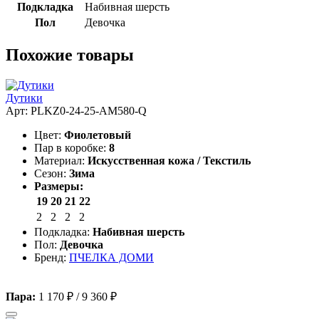
Подкладка
Набивная шерсть
Пол
Девочка
Похожие товары
Дутики
Арт: PLKZ0-24-25-AM580-Q
Цвет:
Фиолетовый
Пар в коробке:
8
Материал:
Искусственная кожа / Текстиль
Сезон:
Зима
Размеры:
19
20
21
22
2
2
2
2
Подкладка:
Набивная шерсть
Пол:
Девочка
Бренд:
ПЧЕЛКА ДОМИ
Пара:
1 170 ₽
/
9 360 ₽