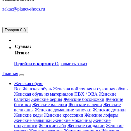
zakaz@planet-shoes.ru
Товаров 0 ()
Сумма:
Итого:
Перейти в корзину
Оформить заказ
Главная
Женская обувь
Все Женская обувь
Женская войлочная и суконная обувь
Женская обувь из материалов ПВХ / ЭВА
Женские
балетки
Женские берцы
Женские босоножки
Женские
ботинки
Женские валенки
Женские валеши
Женские
великаны
Женские домашние тапочки
Женские дутики
Женские кеды
Женские кроссовки
Женские лоферы
Женские малышки
Женские мокасины
Женские
полусапоги
Женские сабо
Женские сандалии
Женские
сапоги
Женские сланцы
Женские слипоны
Женские