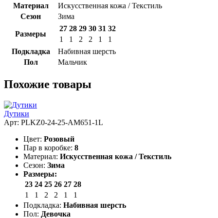
Материал
Искусственная кожа / Текстиль
Сезон
Зима
27
28
29
30
31
32
Размеры
1
1
2
2
1
1
Подкладка
Набивная шерсть
Пол
Мальчик
Похожие товары
Дутики
Арт: PLKZ0-24-25-AM651-1L
Цвет:
Розовый
Пар в коробке:
8
Материал:
Искусственная кожа / Текстиль
Сезон:
Зима
Размеры:
23
24
25
26
27
28
1
1
2
2
1
1
Подкладка:
Набивная шерсть
Пол:
Девочка