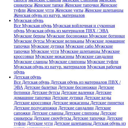
сникерсы
Женские тапки
Женские тапочки
Женские
туфли
Женские угги
Женские унты
Женские шлепанцы
Женская обувь из натур. материалов
Мужская обувь
Все Мужская обувь
Мужская войлочная и суконная
обувь
Мужская обувь из материалов ПВХ / ЭВА
Мужские берцы
Мужские босоножки
Мужские ботинки
Мужские бутсы
Мужские великаны
Мужские домашние
тапочки
Мужские дутики
Мужские сабо
Мужские
тапочки
Мужские угги
Мужские шлепанцы
Мужские
кроссовки
Мужские мокасины
Мужские сандалии
Мужские сланцы
Мужские слипоны
Мужские туфли
Мужская обувь из натур. материалов
Мужская рабочая
обувь
Детская обувь
Все Детская обувь
Детская обувь из материалов ПВХ /
ЭВА
Детские балетки
Детские босоножки
Детские
ботинки
Детские бутсы
Детские валенки
Детские
домашние тапочки
Детские дутики
Детские кеды
Детские кроссовки
Детские мокасины
Детские пинетки
Детские полусапожки
Детские сандалии
Детские
сапожки
Детские сланцы
Детские слипоны
Детские
сникерсы
Детские сноубутсы
Детские тапочки
Детские
туфли
Детские угги
Детские шлепанцы
Детская обувь из