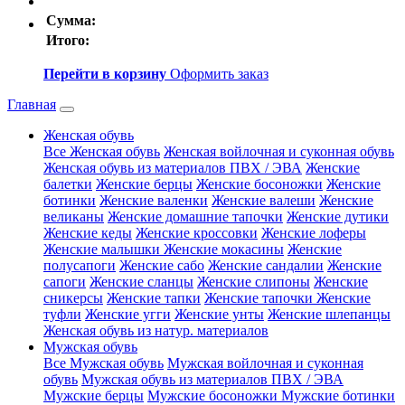
Сумма:
Итого:
Перейти в корзину
Оформить заказ
Главная
Женская обувь
Все Женская обувь
Женская войлочная и суконная обувь
Женская обувь из материалов ПВХ / ЭВА
Женские
балетки
Женские берцы
Женские босоножки
Женские
ботинки
Женские валенки
Женские валеши
Женские
великаны
Женские домашние тапочки
Женские дутики
Женские кеды
Женские кроссовки
Женские лоферы
Женские малышки
Женские мокасины
Женские
полусапоги
Женские сабо
Женские сандалии
Женские
сапоги
Женские сланцы
Женские слипоны
Женские
сникерсы
Женские тапки
Женские тапочки
Женские
туфли
Женские угги
Женские унты
Женские шлепанцы
Женская обувь из натур. материалов
Мужская обувь
Все Мужская обувь
Мужская войлочная и суконная
обувь
Мужская обувь из материалов ПВХ / ЭВА
Мужские берцы
Мужские босоножки
Мужские ботинки