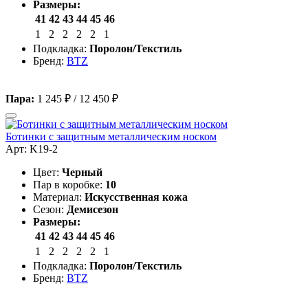
Размеры:
41
42
43
44
45
46
1
2
2
2
2
1
Подкладка:
Поролон/Текстиль
Бренд:
BTZ
Пара:
1 245 ₽
/
12 450 ₽
Ботинки с защитным металлическим носком
Арт: K19-2
Цвет:
Черный
Пар в коробке:
10
Материал:
Искусственная кожа
Сезон:
Демисезон
Размеры:
41
42
43
44
45
46
1
2
2
2
2
1
Подкладка:
Поролон/Текстиль
Бренд:
BTZ