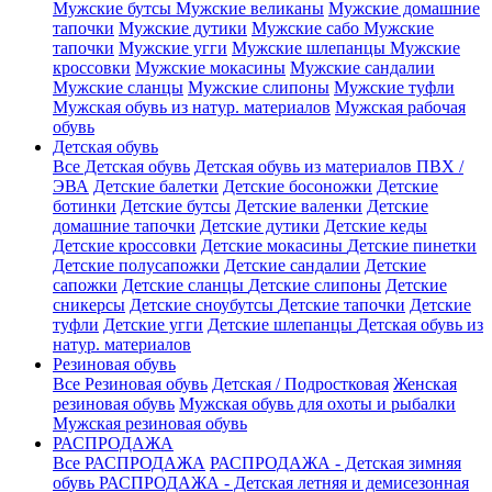
Мужские бутсы
Мужские великаны
Мужские домашние
тапочки
Мужские дутики
Мужские сабо
Мужские
тапочки
Мужские угги
Мужские шлепанцы
Мужские
кроссовки
Мужские мокасины
Мужские сандалии
Мужские сланцы
Мужские слипоны
Мужские туфли
Мужская обувь из натур. материалов
Мужская рабочая
обувь
Детская обувь
Все Детская обувь
Детская обувь из материалов ПВХ /
ЭВА
Детские балетки
Детские босоножки
Детские
ботинки
Детские бутсы
Детские валенки
Детские
домашние тапочки
Детские дутики
Детские кеды
Детские кроссовки
Детские мокасины
Детские пинетки
Детские полусапожки
Детские сандалии
Детские
сапожки
Детские сланцы
Детские слипоны
Детские
сникерсы
Детские сноубутсы
Детские тапочки
Детские
туфли
Детские угги
Детские шлепанцы
Детская обувь из
натур. материалов
Резиновая обувь
Все Резиновая обувь
Детская / Подростковая
Женская
резиновая обувь
Мужская обувь для охоты и рыбалки
Мужская резиновая обувь
РАСПРОДАЖА
Все РАСПРОДАЖА
РАСПРОДАЖА - Детская зимняя
обувь
РАСПРОДАЖА - Детская летняя и демисезонная