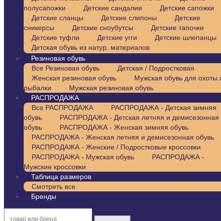
полусапожки
Детские сандалии
Детские сапожки
Детские сланцы
Детские слипоны
Детские
сникерсы
Детские сноубутсы
Детские тапочки
Детские туфли
Детские угги
Детские шлепанцы
Детская обувь из натур. материалов
Резиновая обувь
Все Резиновая обувь
Детская / Подростковая
Женская резиновая обувь
Мужская обувь для охоты 
рыбалки
Мужская резиновая обувь
РАСПРОДАЖА
Все РАСПРОДАЖА
РАСПРОДАЖА - Детская зимняя
обувь
РАСПРОДАЖА - Детская летняя и демисезонная
обувь
РАСПРОДАЖА - Женская зимняя обувь
РАСПРОДАЖА - Женская летняя и демисезонная обувь
РАСПРОДАЖА - Женские / Подростковые кроссовки
РАСПРОДАЖА - Мужская обувь
РАСПРОДАЖА -
Мужские кроссовки
Таблица размеров
Смотреть все
Бренды