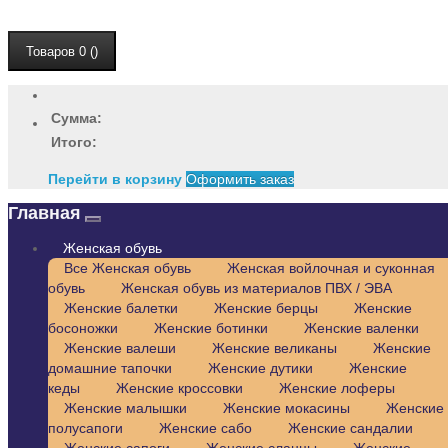
Товаров 0 ()
Сумма:
Итого:
Перейти в корзину
Оформить заказ
Главная
Женская обувь
Все Женская обувь
Женская войлочная и суконная
обувь
Женская обувь из материалов ПВХ / ЭВА
Женские балетки
Женские берцы
Женские
босоножки
Женские ботинки
Женские валенки
Женские валеши
Женские великаны
Женские
домашние тапочки
Женские дутики
Женские
кеды
Женские кроссовки
Женские лоферы
Женские малышки
Женские мокасины
Женские
полусапоги
Женские сабо
Женские сандалии