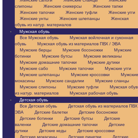
Женские сапоги
Женские сланцы
Женские
слипоны
Женские сникерсы
Женские тапки
Женские тапочки
Женские туфли
Женские угги
Женские унты
Женские шлепанцы
Женская
обувь из натур. материалов
Мужская обувь
Все Мужская обувь
Мужская войлочная и суконная
обувь
Мужская обувь из материалов ПВХ / ЭВА
Мужские берцы
Мужские босоножки
Мужские
ботинки
Мужские бутсы
Мужские великаны
Мужские домашние тапочки
Мужские дутики
Мужские сабо
Мужские тапочки
Мужские угги
Мужские шлепанцы
Мужские кроссовки
Мужски
мокасины
Мужские сандалии
Мужские сланцы
Мужские слипоны
Мужские туфли
Мужская обув
из натур. материалов
Мужская рабочая обувь
Детская обувь
Все Детская обувь
Детская обувь из материалов ПВХ 
ЭВА
Детские балетки
Детские босоножки
Детские ботинки
Детские бутсы
Детские
валенки
Детские домашние тапочки
Детские
дутики
Детские кеды
Детские кроссовки
Детские мокасины
Детские пинетки
Детские